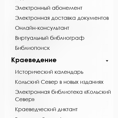
https://bibliokinder.kulturu.ru
Электронный абонемент
Электронная доставка документов
Название библиотеки:
Ловозерская межпоселенческая библиотека
Онлайн-консультант
Сокращенное название:
Виртуальный библиограф
МБУ "Ловозерская МБ"
Библиопоиск
Почтовый индекс:
184580
Краеведение
Город:
г. п. Ревда
Исторический календарь
Улица, дом:
Кольский Север в новых изданиях
Победы, 25
Телефон:
Электронная библиотека «Кольский
8 (81538) 4-35-92
Север»
www:
Краеведческий диктант
http://revdabiblios.ru/