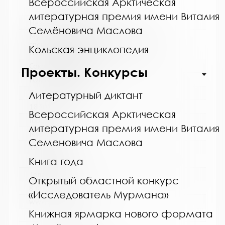
Всероссийская Арктическая
литературная премия имени Виталия
Название библиотеки:
Семёновича Маслова
Мурманская горственная областная
специальная библиотека для слепых и
Кольская энциклопедия
слабовидящих
Сокращенное название:
Проекты. Конкурсы
ГОБУК МГОСБСС
Почтовый индекс:
Литературный диктант
183052
Всероссийская Арктическая
Город:
литературная премия имени Виталия
Мурманск
Семеновича Маслова
Улица, дом:
Книга года
Шевченко, 26
Телефон:
Открытый областной конкурс
8 (8152) 53-83-46
«Исследователь Мурмана»
www:
Книжная ярмарка нового формата
http://blind-library.ru/