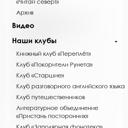
«Читай север!»
Архив
Название библиотеки:
Мурманская государственная областная
Видео
универсальная научная библиотека
Сокращенное название:
Наши клубы
ГОБУК МГОУНБ
Почтовый индекс:
Книжный клуб «Переплёт»
183038
Клуб «Покорители Рунета»
Город:
Мурманск
Клуб «Старшие»
Улица, дом:
Клуб разговорного английского языка
С. Перовской, 21-А
Телефон:
Клуб путешественников
(815-2) 45-48-35
Литературное объединение
www:
«Пристань посторонних»
http://mgounb.ru/
Клуб «Заполярная фонотека»