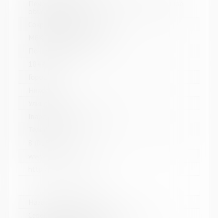
Печенгское межпоселенческое библиотечное
объединение
Сокращенное название:
МБКПУ "Печенгское МБО"
Почтовый индекс:
184421
Город:
Никель
Улица, дом:
Гвардейский проспект, 33
Телефон:
8 (81554) 5-13-70
www:
http://cbspechenga.ru/
Название библиотеки:
Североморская централизованная