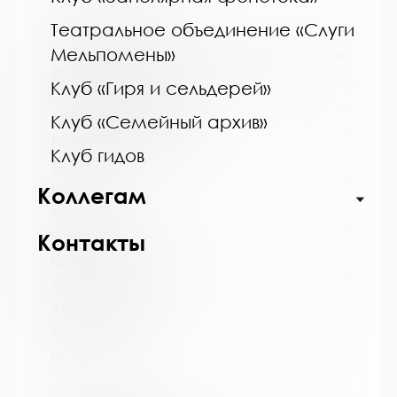
Театральное объединение «Слуги
Название библиотеки:
Мельпомены»
Мончегорская централизованная библиотечная
система
Клуб «Гиря и сельдерей»
Сокращенное название:
МБУК Мончегорская ЦБС
Клуб «Семейный архив»
Почтовый индекс:
Клуб гидов
184511
Город:
Коллегам
Мончегорск
Улица, дом:
Контакты
пр. Металлургов, д. 27
Телефон:
8 (81536) 7-40-28
www:
http://monlib.ru/