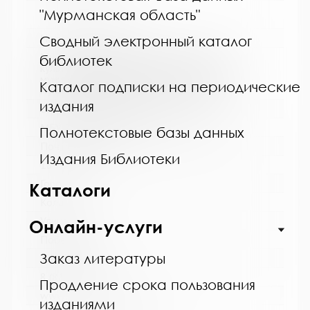
"Мурманская область"
Название библиотеки:
Сводный электронный каталог
Муниципальное бюджетное учреждение
библиотек
культуры "Кольская детская библиотека"
муниципального образования Кольский
Каталог подписки на периодические
муниципальный округ Мурманской области
издания
Сокращенное название:
МБУК "Кольская детская библиотека"
Полнотекстовые базы данных
Почтовый индекс:
Издания Библиотеки
184381
Город:
Каталоги
Кола
Улица, дом:
Онлайн-услуги
Победы, 7
Заказ литературы
Телефон:
8 (81553) 3-35-48
Продление срока пользования
www:
изданиями