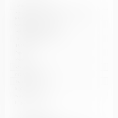
Название библиотеки:
Межпоселенческая библиотека Кольского
района
Сокращенное название:
МУК МБ Кольского района
Почтовый индекс:
184361
Город:
Кола
Улица, дом:
пер. Островский, д. 6
Телефон:
8 (81553) 3-59-88
www:
http://kolabiblio.ru/