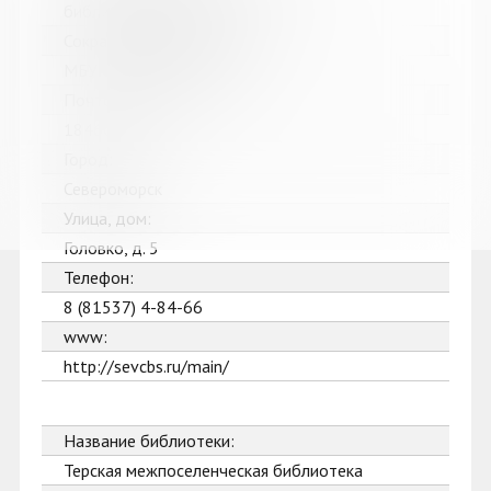
библиотечная система
Сокращенное название:
МБУК Североморская ЦБС
Почтовый индекс:
184602
Город:
Североморск
Улица, дом:
Головко, д. 5
Телефон:
8 (81537) 4-84-66
www:
http://sevcbs.ru/main/
Название библиотеки:
Терская межпоселенческая библиотека