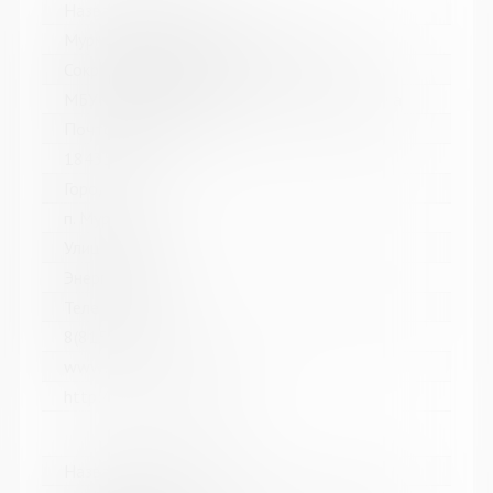
Название библиотеки:
Мурмашинская городская библиотека
Сокращенное название:
МБУК Мурмашинская городская библиотека
Почтовый индекс:
184355
Город:
п. Мурмаши
Улица, дом:
Энергетиков, 7
Телефон:
8(81553) 6-36-69
www:
http://murmashi-library.ru/
Название библиотеки: