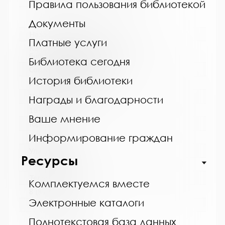
https://vk.com/biblioteka_alakurtti
Правила пользования библиотекой
Документы
Название библиотеки:
Платные услуги
Кандалакшская централизованная
библиотечная система
Библиотека сегодня
Сокращенное название:
История библиотеки
МБУ Кандалакшская ЦБС
Почтовый индекс:
Награды и благодарности
184042
Ваше мнение
Город:
Информирование граждан
Кандалакша
Улица, дом:
Ресурсы
Первомайская, 40
Телефон:
Комплектуемся вместе
8 (81533) 9-21-92
Электронные каталоги
www:
http://cbskanda.ru
Полнотекстовая база данных