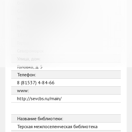
библиотечная система
Сокращенное название:
МБУК Североморская ЦБС
Почтовый индекс:
184602
Город:
Североморск
Улица, дом:
Головко, д. 5
Телефон:
8 (81537) 4-84-66
www:
http://sevcbs.ru/main/
Название библиотеки:
Терская межпоселенческая библиотека