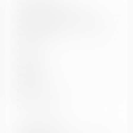
Название библиотеки:
Мурмашинская городская библиотека
Сокращенное название:
МБУК Мурмашинская городская библиотека
Почтовый индекс:
184355
Город:
п. Мурмаши
Улица, дом:
Энергетиков, 7
Телефон:
8(81553) 6-36-69
www:
http://murmashi-library.ru/
Название библиотеки: