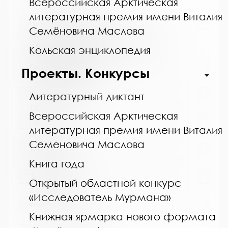
Всероссийская Арктическая
литературная премия имени Виталия
Название библиотеки:
Семёновича Маслова
Мурманская горственная областная
специальная библиотека для слепых и
Кольская энциклопедия
слабовидящих
Сокращенное название:
Проекты. Конкурсы
ГОБУК МГОСБСС
Почтовый индекс:
Литературный диктант
183052
Всероссийская Арктическая
Город:
литературная премия имени Виталия
Мурманск
Семеновича Маслова
Улица, дом:
Книга года
Шевченко, 26
Телефон:
Открытый областной конкурс
8 (8152) 53-83-46
«Исследователь Мурмана»
www:
Книжная ярмарка нового формата
http://blind-library.ru/