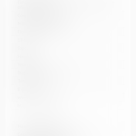
Печенгское межпоселенческое библиотечное
объединение
Сокращенное название:
МБКПУ "Печенгское МБО"
Почтовый индекс:
184421
Город:
Никель
Улица, дом:
Гвардейский проспект, 33
Телефон:
8 (81554) 5-13-70
www:
http://cbspechenga.ru/
Название библиотеки:
Североморская централизованная