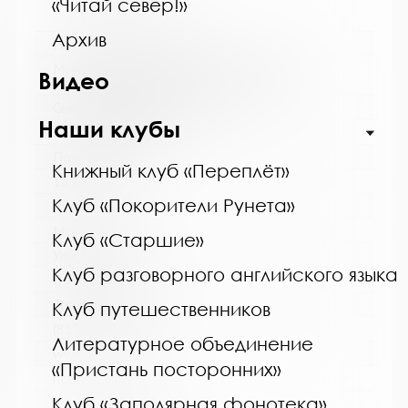
«Читай север!»
Архив
Название библиотеки:
Мурманская государственная областная
Видео
универсальная научная библиотека
Сокращенное название:
Наши клубы
ГОБУК МГОУНБ
Почтовый индекс:
Книжный клуб «Переплёт»
183038
Клуб «Покорители Рунета»
Город:
Мурманск
Клуб «Старшие»
Улица, дом:
Клуб разговорного английского языка
С. Перовской, 21-А
Телефон:
Клуб путешественников
(815-2) 45-48-35
Литературное объединение
www:
«Пристань посторонних»
http://mgounb.ru/
Клуб «Заполярная фонотека»