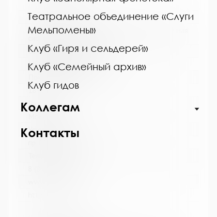
Театральное объединение «Слуги
Название библиотеки:
Мельпомены»
Мончегорская централизованная библиотечная
система
Клуб «Гиря и сельдерей»
Сокращенное название:
МБУК Мончегорская ЦБС
Клуб «Семейный архив»
Почтовый индекс:
Клуб гидов
184511
Город:
Коллегам
Мончегорск
Улица, дом:
Контакты
пр. Металлургов, д. 27
Телефон:
8 (81536) 7-40-28
www:
http://monlib.ru/