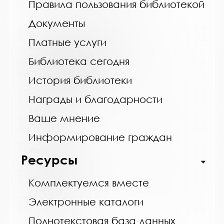
https://vk.com/biblioteka_alakurtti
Правила пользования библиотекой
Документы
Название библиотеки:
Платные услуги
Кандалакшская централизованная
библиотечная система
Библиотека сегодня
Сокращенное название:
История библиотеки
МБУ Кандалакшская ЦБС
Почтовый индекс:
Награды и благодарности
184042
Ваше мнение
Город:
Информирование граждан
Кандалакша
Улица, дом:
Ресурсы
Первомайская, 40
Телефон:
Комплектуемся вместе
8 (81533) 9-21-92
Электронные каталоги
www:
http://cbskanda.ru
Полнотекстовая база данных