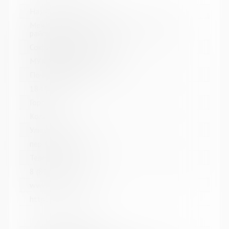
Название библиотеки:
Межпоселенческая библиотека Кольского
района
Сокращенное название:
МУК МБ Кольского района
Почтовый индекс:
184361
Город:
Кола
Улица, дом:
пер. Островский, д. 6
Телефон:
8 (81553) 3-59-88
www:
http://kolabiblio.ru/