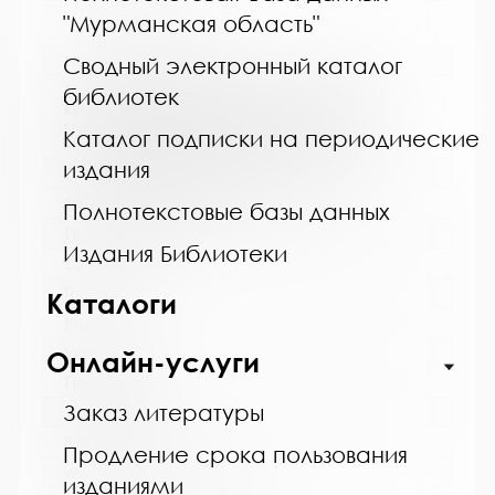
"Мурманская область"
Название библиотеки:
Сводный электронный каталог
Муниципальное бюджетное учреждение
библиотек
культуры "Кольская детская библиотека"
муниципального образования Кольский
Каталог подписки на периодические
муниципальный округ Мурманской области
издания
Сокращенное название:
МБУК "Кольская детская библиотека"
Полнотекстовые базы данных
Почтовый индекс:
Издания Библиотеки
184381
Город:
Каталоги
Кола
Улица, дом:
Онлайн-услуги
Победы, 7
Заказ литературы
Телефон:
8 (81553) 3-35-48
Продление срока пользования
www:
изданиями