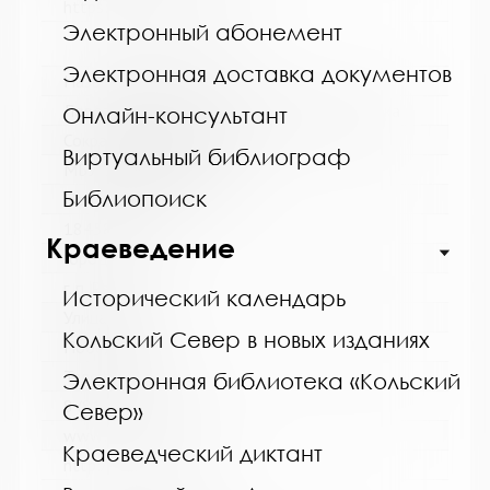
https://bibliokinder.kulturu.ru
Электронный абонемент
Электронная доставка документов
Название библиотеки:
Ловозерская межпоселенческая библиотека
Онлайн-консультант
Сокращенное название:
Виртуальный библиограф
МБУ "Ловозерская МБ"
Библиопоиск
Почтовый индекс:
184580
Краеведение
Город:
г. п. Ревда
Исторический календарь
Улица, дом:
Кольский Север в новых изданиях
Победы, 25
Телефон:
Электронная библиотека «Кольский
8 (81538) 4-35-92
Север»
www:
Краеведческий диктант
http://revdabiblios.ru/