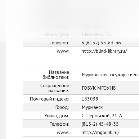
Сокращенное
ГОБУК МГОСБСС
название:
Почтовый индекс:
183052
Город:
Мурманск
Улица, дом:
Шевченко, 26
Телефон:
8 (8152) 53-83-46
www:
http://blind-library.ru/
Название
Мурманская государственн
библиотеки:
Сокращенное
ГОБУК МГОУНБ
название:
Почтовый индекс:
183038
Город:
Мурманск
Улица, дом:
С. Перовской, 21-А
Телефон:
(815-2) 45-48-35
www:
http://mgounb.ru/