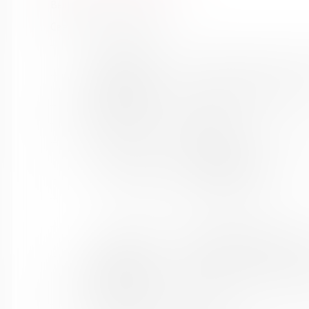
Выпуск №9 от 2022 года
Сведения о держателях
Название
Кандалакшская централиз
библиотеки:
Сокращенное
МБУ Кандалакшская ЦБС
название:
Почтовый индекс:
184042
Город:
Кандалакша
Улица, дом:
Первомайская, 40
Телефон:
8 (81533) 9-21-92
www:
http://cbskanda.ru
Название
Муниципальное бюджетное
библиотеки:
округ Мурманской област
Сокращенное
МБУК "Кольская детская б
название:
Почтовый индекс:
184381