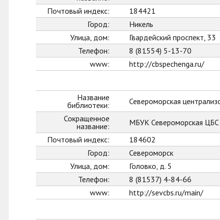
Почтовый индекс:
184421
Город:
Никель
Улица, дом:
Гвардейский проспект, 33
Телефон:
8 (81554) 5-13-70
www:
http://cbspechenga.ru/
Название
Североморская централиз
библиотеки:
Сокращенное
МБУК Североморская ЦБС
название:
Почтовый индекс:
184602
Город:
Североморск
Улица, дом:
Головко, д. 5
Телефон:
8 (81537) 4-84-66
www:
http://sevcbs.ru/main/