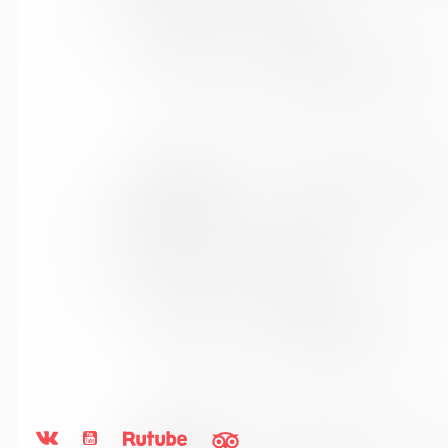
Город:
Кола
Улица, дом:
Победы, 7
Телефон:
8 (81553) 3-35-48
www:
https://bibliokinder.kulturu.
Название
Ловозерская межпоселенч
библиотеки:
Сокращенное
МБУ "Ловозерская МБ"
название:
Почтовый индекс:
184580
Город:
г. п. Ревда
Улица, дом:
Победы, 25
Телефон:
8 (81538) 4-35-92
www:
http://revdabiblios.ru/
Название
Мурманская горственная о
библиотеки: