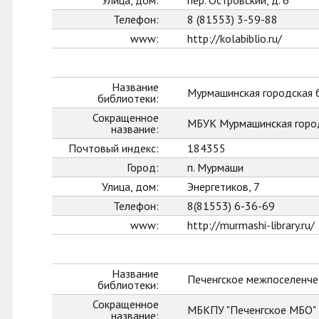
Улица, дом:
пер. Островский, д. 6
Телефон:
8 (81553) 3-59-88
www:
http://kolabiblio.ru/
Название
Мурмашинская городская 
библиотеки:
Сокращенное
МБУК Мурмашинская горо
название:
Почтовый индекс:
184355
Город:
п. Мурмаши
Улица, дом:
Энергетиков, 7
Телефон:
8(81553) 6-36-69
www:
http://murmashi-library.ru/
Название
Печенгское межпоселенче
библиотеки:
Сокращенное
МБКПУ "Печенгское МБО"
название: