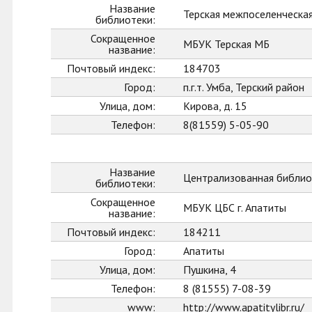
Название
Терская межпоселенческа
библиотеки:
Сокращенное
МБУК Терская МБ
название:
Почтовый индекс:
184703
Город:
п.г.т. Умба, Терский район
Улица, дом:
Кирова, д. 15
Телефон:
8(81559) 5-05-90
Название
Централизованная библиот
библиотеки:
Сокращенное
МБУК ЦБС г. Апатиты
название:
Почтовый индекс:
184211
Город:
Апатиты
Улица, дом:
Пушкина, 4
Телефон:
8 (81555) 7-08-39
www:
http://www.apatitylibr.ru/