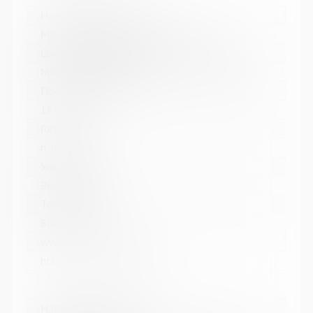
Название библиотеки:
Мурмашинская городская библиотека
Сокращенное название:
МБУК Мурмашинская городская библиотека
Почтовый индекс:
184355
Город:
п. Мурмаши
Улица, дом:
Энергетиков, 7
Телефон:
8(81553) 6-36-69
www:
http://murmashi-library.ru/
Название библиотеки: