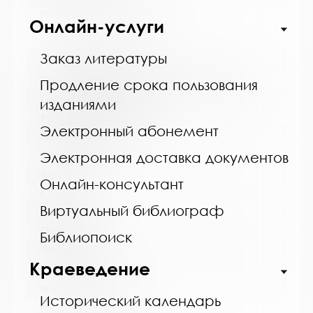
https://bibliokinder.kulturu.ru
Онлайн-услуги
Заказ литературы
Название библиотеки:
Ловозерская межпоселенческая библиотека
Продление срока пользования
Сокращенное название:
изданиями
МБУ "Ловозерская МБ"
Электронный абонемент
Почтовый индекс:
184580
Электронная доставка документов
Город:
Онлайн-консультант
г. п. Ревда
Виртуальный библиограф
Улица, дом:
Победы, 25
Библиопоиск
Телефон:
Краеведение
8 (81538) 4-35-92
www:
Исторический календарь
http://revdabiblios.ru/