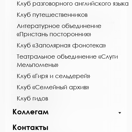
Клуб разговорного английского языка
Клуб путешественников
Название библиотеки:
Мончегорская централизованная библиотечная
Литературное объединение
система
«Пристань посторонних»
Сокращенное название:
МБУК Мончегорская ЦБС
Клуб «Заполярная фонотека»
Почтовый индекс:
Театральное объединение «Слуги
184511
Мельпомены»
Город:
Мончегорск
Клуб «Гиря и сельдерей»
Улица, дом:
Клуб «Семейный архив»
пр. Металлургов, д. 27
Клуб гидов
Телефон:
8 (81536) 7-40-28
Коллегам
www:
http://monlib.ru/
Контакты