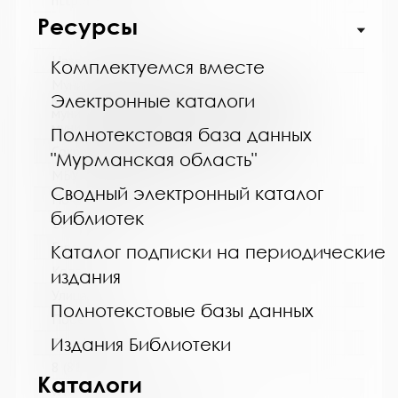
http://cbskanda.ru
Ресурсы
Название библиотеки:
Комплектуемся вместе
Муниципальное бюджетное учреждение
культуры "Кольская детская библиотека"
Электронные каталоги
муниципального образования Кольский
муниципальный округ Мурманской области
Полнотекстовая база данных
Сокращенное название:
"Мурманская область"
МБУК "Кольская детская библиотека"
Сводный электронный каталог
Почтовый индекс:
библиотек
184381
Город:
Каталог подписки на периодические
Кола
издания
Улица, дом:
Полнотекстовые базы данных
Победы, 7
Издания Библиотеки
Телефон:
8 (81553) 3-35-48
Каталоги
www: