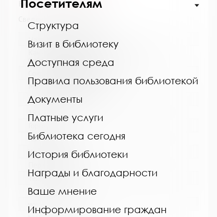
Посетителям
Выпуск №5 от 2023 года
Сведения о держателях
Структура
Название библиотеки:
Визит в библиотеку
Кандалакшская централизованная
библиотечная система
Доступная среда
Сокращенное название:
Правила пользования библиотекой
МБУ Кандалакшская ЦБС
Документы
Почтовый индекс:
184042
Платные услуги
Город:
Библиотека сегодня
Кандалакша
Улица, дом:
История библиотеки
Первомайская, 40
Награды и благодарности
Телефон:
Ваше мнение
8 (81533) 9-21-92
www:
Информирование граждан