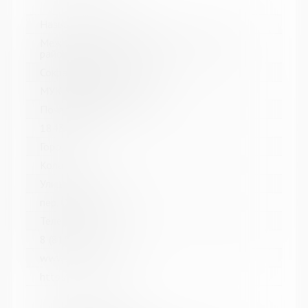
Название библиотеки:
Межпоселенческая библиотека Кольского
района
Сокращенное название:
МУК МБ Кольского района
Почтовый индекс:
184361
Город:
Кола
Улица, дом:
пер. Островский, д. 6
Телефон:
8 (81553) 3-59-88
www:
http://kolabiblio.ru/