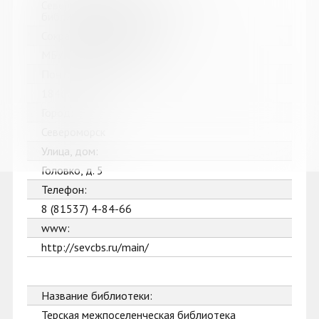
Североморская централизованная
библиотечная система
Сокращенное название:
МБУК Североморская ЦБС
Почтовый индекс:
184602
Город:
Североморск
Улица, дом:
Головко, д. 5
Телефон:
8 (81537) 4-84-66
www:
http://sevcbs.ru/main/
Название библиотеки:
Терская межпоселенческая библиотека