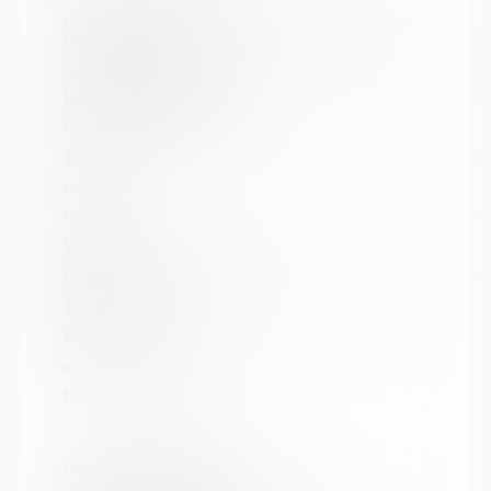
Печенгское межпоселенческое библиотечное
объединение
Сокращенное название:
МБКПУ "Печенгское МБО"
Почтовый индекс:
184421
Город:
Никель
Улица, дом:
Гвардейский проспект, 33
Телефон:
8 (81554) 5-13-70
www:
http://cbspechenga.ru/
Название библиотеки: