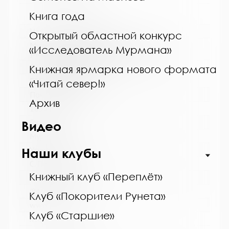
Книга года
Название библиотеки:
Открытый областной конкурс
Мурманская государственная областная
«Исследователь Мурмана»
универсальная научная библиотека
Сокращенное название:
Книжная ярмарка нового формата
ГОБУК МГОУНБ
«Читай север!»
Почтовый индекс:
Архив
183038
Город:
Видео
Мурманск
Улица, дом:
Наши клубы
С. Перовской, 21-А
Книжный клуб «Переплёт»
Телефон:
(815-2) 45-48-35
Клуб «Покорители Рунета»
www:
Клуб «Старшие»
http://mgounb.ru/