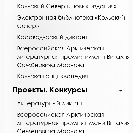
Кольский Север в новых изданиях
Электронная библиотека «Кольский
Название библиотеки:
Север»
Мурманская горственная областная
специальная библиотека для слепых и
слабовидящих
Краеведческий диктант
Сокращенное название:
Всероссийская Арктическая
ГОБУК МГОСБСС
литературная премия имени Виталия
Почтовый индекс:
Семёновича Маслова
183052
Город:
Кольская энциклопедия
Мурманск
Проекты. Конкурсы
Улица, дом:
Шевченко, 26
Литературный диктант
Телефон:
Всероссийская Арктическая
8 (8152) 53-83-46
литературная премия имени Виталия
www:
Семеновича Маслова
http://blind-library.ru/