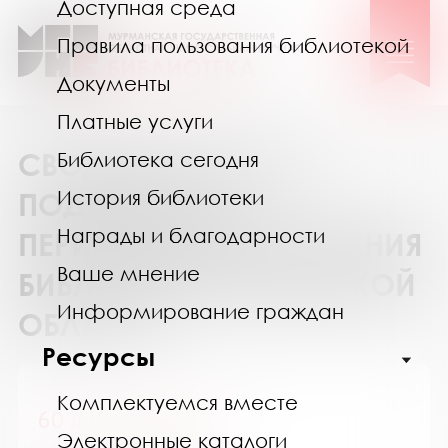
Доступная среда
Правила пользования библиотекой
Документы
Платные услуги
СВОДНЫЙ КАТАЛОГ
Библиотека сегодня
История библиотеки
ПОДПИСКИ НА
Награды и благодарности
ПЕРИОДИЧЕСКИЕ ИЗДАНИЯ
Ваше мнение
БИБЛИОТЕК МУРМАНСКОЙ
Информирование граждан
ОБЛАСТИ
Ресурсы
Комплектуемся вместе
60 лет - не возраст
Электронные каталоги