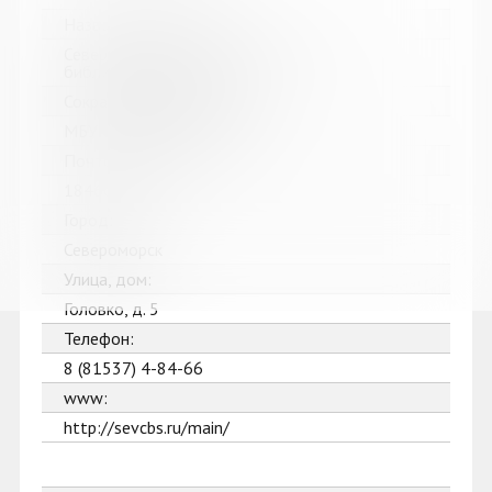
Название библиотеки:
Североморская централизованная
библиотечная система
Сокращенное название:
МБУК Североморская ЦБС
Почтовый индекс:
184602
Город:
Североморск
Улица, дом:
Головко, д. 5
Телефон:
8 (81537) 4-84-66
www:
http://sevcbs.ru/main/