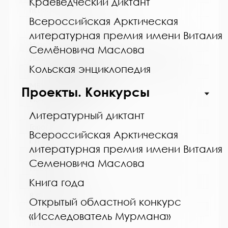
Краеведческий диктант
https://bibliokinder.kulturu.ru
Всероссийская Арктическая
литературная премия имени Виталия
Название библиотеки:
Семёновича Маслова
Ловозерская межпоселенческая библиотека
Кольская энциклопедия
Сокращенное название:
МБУ "Ловозерская МБ"
Проекты. Конкурсы
Почтовый индекс:
184580
Литературный диктант
Город:
Всероссийская Арктическая
г. п. Ревда
литературная премия имени Виталия
Улица, дом:
Семеновича Маслова
Победы, 25
Книга года
Телефон:
8 (81538) 4-35-92
Открытый областной конкурс
www:
«Исследователь Мурмана»
http://revdabiblios.ru/