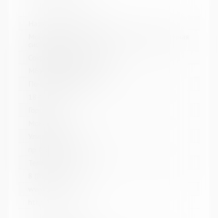
Название библиотеки:
Мончегорская централизованная библиотечная
система
Сокращенное название:
МБУК Мончегорская ЦБС
Почтовый индекс:
184511
Город:
Мончегорск
Улица, дом:
пр. Металлургов, д. 27
Телефон:
8 (81536) 7-40-28
www:
http://monlib.ru/