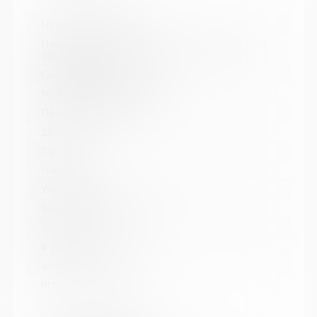
Название библиотеки:
Печенгское межпоселенческое библиотечное
объединение
Сокращенное название:
МБКПУ "Печенгское МБО"
Почтовый индекс:
184421
Город:
Никель
Улица, дом:
Гвардейский проспект, 33
Телефон:
8 (81554) 5-13-70
www:
http://cbspechenga.ru/