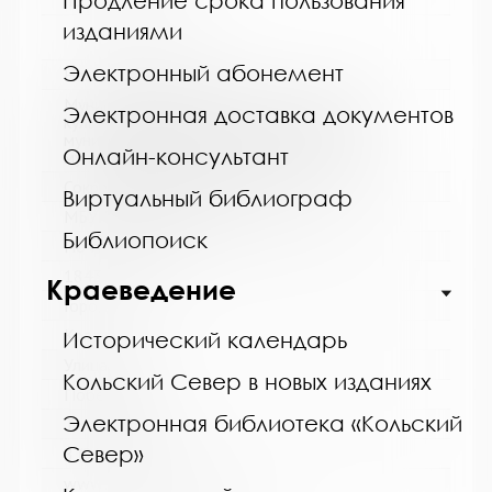
Продление срока пользования
http://cbskanda.ru
изданиями
Электронный абонемент
Название библиотеки:
Муниципальное бюджетное учреждение
Электронная доставка документов
культуры "Кольская детская библиотека"
муниципального образования Кольский
Онлайн-консультант
муниципальный округ Мурманской области
Сокращенное название:
Виртуальный библиограф
МБУК "Кольская детская библиотека"
Библиопоиск
Почтовый индекс:
184381
Краеведение
Город:
Кола
Исторический календарь
Улица, дом:
Кольский Север в новых изданиях
Победы, 7
Электронная библиотека «Кольский
Телефон:
Север»
8 (81553) 3-35-48
www: