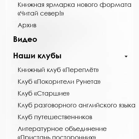
Книжная ярмарка нового формата
«Читай север!»
Название библиотеки:
Архив
Мурманская горственная областная
специальная библиотека для слепых и
слабовидящих
Видео
Сокращенное название:
ГОБУК МГОСБСС
Наши клубы
Почтовый индекс:
Книжный клуб «Переплёт»
183052
Город:
Клуб «Покорители Рунета»
Мурманск
Клуб «Старшие»
Улица, дом:
Шевченко, 26
Клуб разговорного английского языка
Телефон:
Клуб путешественников
8 (8152) 53-83-46
Литературное объединение
www:
«Пристань посторонних»
http://blind-library.ru/