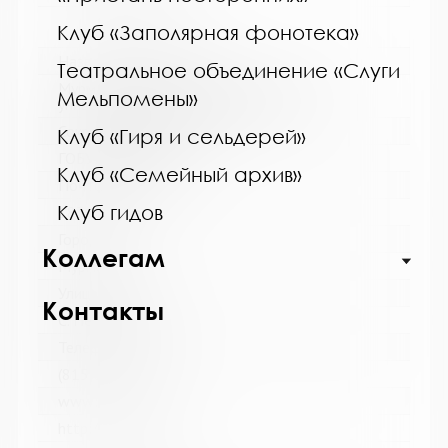
Клуб «Заполярная фонотека»
Название библиотеки:
Театральное объединение «Слуги
Мурманская государственная областная
Мельпомены»
универсальная научная библиотека
Сокращенное название:
Клуб «Гиря и сельдерей»
ГОБУК МГОУНБ
Клуб «Семейный архив»
Почтовый индекс:
Клуб гидов
183038
Город:
Коллегам
Мурманск
Улица, дом:
Контакты
С. Перовской, 21-А
Телефон:
(815-2) 45-48-35
www:
http://mgounb.ru/