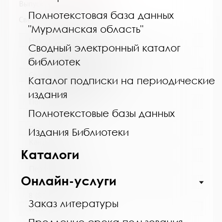
Выпуск №7 от 2023 года
Полнотекстовая база данных
Сведения о держателях
"Мурманская область"
Название библиотеки:
Сводный электронный каталог
Кандалакшская централизованная
библиотек
библиотечная система
Сокращенное название:
Каталог подписки на периодические
МБУ Кандалакшская ЦБС
издания
Почтовый индекс:
Полнотекстовые базы данных
184042
Город:
Издания Библиотеки
Кандалакша
Каталоги
Улица, дом:
Первомайская, 40
Онлайн-услуги
Телефон:
8 (81533) 9-21-92
Заказ литературы
www: