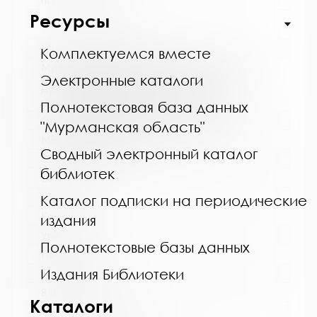
http://cbskanda.ru
Ресурсы
Название библиотеки:
Комплектуемся вместе
Муниципальное бюджетное учреждение
культуры "Кольская детская библиотека"
Электронные каталоги
муниципального образования Кольский
муниципальный округ Мурманской области
Полнотекстовая база данных
Сокращенное название:
"Мурманская область"
МБУК "Кольская детская библиотека"
Сводный электронный каталог
Почтовый индекс:
библиотек
184381
Город:
Каталог подписки на периодические
Кола
издания
Улица, дом:
Полнотекстовые базы данных
Победы, 7
Издания Библиотеки
Телефон:
8 (81553) 3-35-48
Каталоги
www: