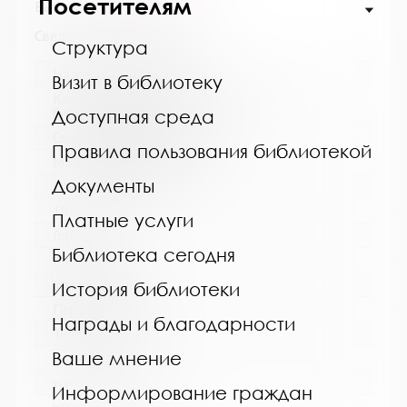
Посетителям
Выпуск №3 от 2024 года
Сведения о держателях
Структура
Название библиотеки:
Визит в библиотеку
Кандалакшская централизованная
библиотечная система
Доступная среда
Сокращенное название:
Правила пользования библиотекой
МБУ Кандалакшская ЦБС
Документы
Почтовый индекс:
184042
Платные услуги
Город:
Библиотека сегодня
Кандалакша
Улица, дом:
История библиотеки
Первомайская, 40
Награды и благодарности
Телефон:
Ваше мнение
8 (81533) 9-21-92
www:
Информирование граждан