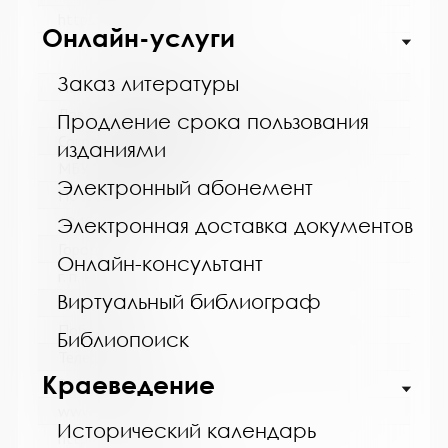
https://bibliokinder.kulturu.ru
Онлайн-услуги
Заказ литературы
Название библиотеки:
Ловозерская межпоселенческая библиотека
Продление срока пользования
Сокращенное название:
изданиями
МБУ "Ловозерская МБ"
Электронный абонемент
Почтовый индекс:
184580
Электронная доставка документов
Город:
Онлайн-консультант
г. п. Ревда
Виртуальный библиограф
Улица, дом:
Победы, 25
Библиопоиск
Телефон:
Краеведение
8 (81538) 4-35-92
www:
Исторический календарь
http://revdabiblios.ru/