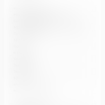
Название библиотеки:
Мурмашинская городская библиотека
Сокращенное название:
МБУК Мурмашинская городская библиотека
Почтовый индекс:
184355
Город:
п. Мурмаши
Улица, дом:
Энергетиков, 7
Телефон:
8(81553) 6-36-69
www:
http://murmashi-library.ru/