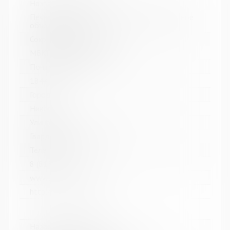
Название библиотеки:
Печенгское межпоселенческое библиотечное
объединение
Сокращенное название:
МБКПУ "Печенгское МБО"
Почтовый индекс:
184421
Город:
Никель
Улица, дом:
Гвардейский проспект, 33
Телефон:
8 (81554) 5-13-70
www:
http://cbspechenga.ru/
Название библиотеки: