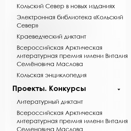
Кольский Север в новых изданиях
Электронная библиотека «Кольский
Название библиотеки:
Север»
Мурманская горственная областная
специальная библиотека для слепых и
слабовидящих
Краеведческий диктант
Сокращенное название:
Всероссийская Арктическая
ГОБУК МГОСБСС
литературная премия имени Виталия
Почтовый индекс:
Семёновича Маслова
183052
Город:
Кольская энциклопедия
Мурманск
Проекты. Конкурсы
Улица, дом:
Шевченко, 26
Литературный диктант
Телефон:
Всероссийская Арктическая
8 (8152) 53-83-46
литературная премия имени Виталия
www:
Семеновича Маслова
http://blind-library.ru/