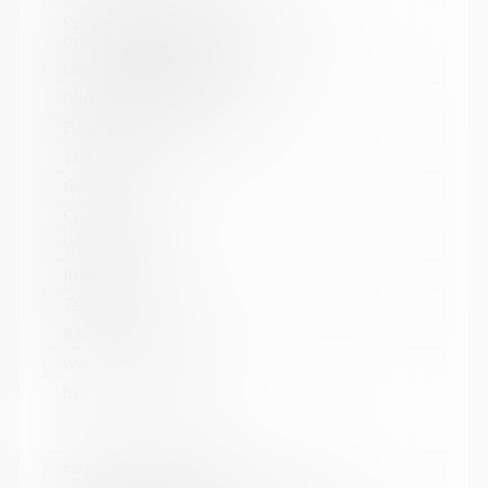
Североморская централизованная
библиотечная система
Сокращенное название:
МБУК Североморская ЦБС
Почтовый индекс:
184602
Город:
Североморск
Улица, дом:
Головко, д. 5
Телефон:
8 (81537) 4-84-66
www:
http://sevcbs.ru/main/
Название библиотеки: