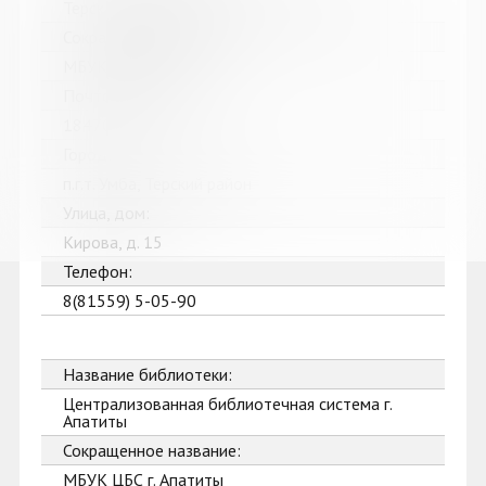
Терская межпоселенческая библиотека
Сокращенное название:
МБУК Терская МБ
Почтовый индекс:
184703
Город:
п.г.т. Умба, Терский район
Улица, дом:
Кирова, д. 15
Телефон:
8(81559) 5-05-90
Название библиотеки:
Централизованная библиотечная система г.
Апатиты
Сокращенное название:
МБУК ЦБС г. Апатиты