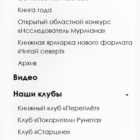
Книга года
Название библиотеки:
Открытый областной конкурс
Мурманская государственная областная
«Исследователь Мурмана»
универсальная научная библиотека
Сокращенное название:
Книжная ярмарка нового формата
ГОБУК МГОУНБ
«Читай север!»
Почтовый индекс:
Архив
183038
Город:
Видео
Мурманск
Улица, дом:
Наши клубы
С. Перовской, 21-А
Книжный клуб «Переплёт»
Телефон:
(815-2) 45-48-35
Клуб «Покорители Рунета»
www:
Клуб «Старшие»
http://mgounb.ru/