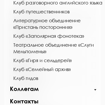
Клуб разговорного английского языка
Клуб путешественников
Название библиотеки:
Мончегорская централизованная библиотечная
Литературное объединение
система
«Пристань посторонних»
Сокращенное название:
МБУК Мончегорская ЦБС
Клуб «Заполярная фонотека»
Почтовый индекс:
Театральное объединение «Слуги
184511
Мельпомены»
Город:
Мончегорск
Клуб «Гиря и сельдерей»
Улица, дом:
Клуб «Семейный архив»
пр. Металлургов, д. 27
Клуб гидов
Телефон:
8 (81536) 7-40-28
Коллегам
www:
http://monlib.ru/
Контакты