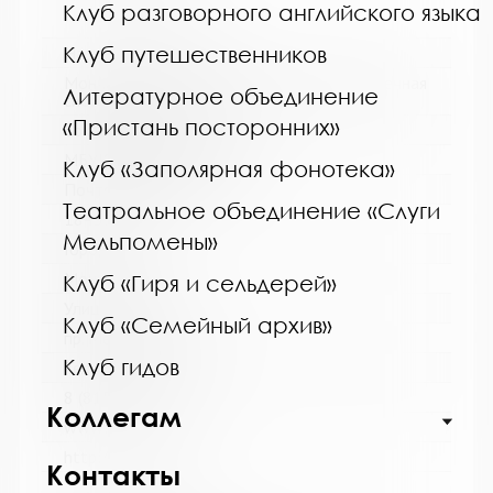
Клуб разговорного английского языка
Клуб путешественников
Название библиотеки:
Мончегорская централизованная библиотечная
Литературное объединение
система
«Пристань посторонних»
Сокращенное название:
МБУК Мончегорская ЦБС
Клуб «Заполярная фонотека»
Почтовый индекс:
Театральное объединение «Слуги
184511
Мельпомены»
Город:
Мончегорск
Клуб «Гиря и сельдерей»
Улица, дом:
Клуб «Семейный архив»
пр. Металлургов, д. 27
Клуб гидов
Телефон:
8 (81536) 7-40-28
Коллегам
www:
http://monlib.ru/
Контакты