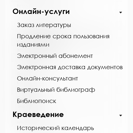
https://bibliokinder.kulturu.ru
Онлайн-услуги
Заказ литературы
Название библиотеки:
Ловозерская межпоселенческая библиотека
Продление срока пользования
Сокращенное название:
изданиями
МБУ "Ловозерская МБ"
Электронный абонемент
Почтовый индекс:
184580
Электронная доставка документов
Город:
Онлайн-консультант
г. п. Ревда
Виртуальный библиограф
Улица, дом:
Победы, 25
Библиопоиск
Телефон:
Краеведение
8 (81538) 4-35-92
www:
Исторический календарь
http://revdabiblios.ru/