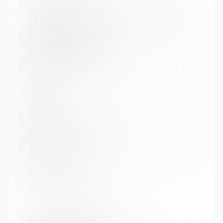
Название библиотеки:
Печенгское межпоселенческое библиотечное
объединение
Сокращенное название:
МБКПУ "Печенгское МБО"
Почтовый индекс:
184421
Город:
Никель
Улица, дом:
Гвардейский проспект, 33
Телефон:
8 (81554) 5-13-70
www:
http://cbspechenga.ru/
Название библиотеки: