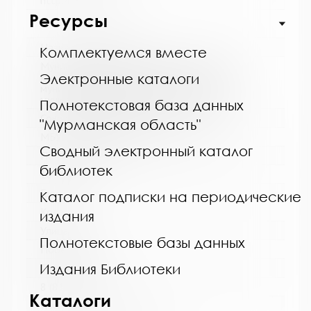
http://cbskanda.ru
Ресурсы
Название библиотеки:
Комплектуемся вместе
Муниципальное бюджетное учреждение
культуры "Кольская детская библиотека"
Электронные каталоги
муниципального образования Кольский
муниципальный округ Мурманской области
Полнотекстовая база данных
Сокращенное название:
"Мурманская область"
МБУК "Кольская детская библиотека"
Сводный электронный каталог
Почтовый индекс:
библиотек
184381
Город:
Каталог подписки на периодические
Кола
издания
Улица, дом:
Полнотекстовые базы данных
Победы, 7
Издания Библиотеки
Телефон:
8 (81553) 3-35-48
Каталоги
www: