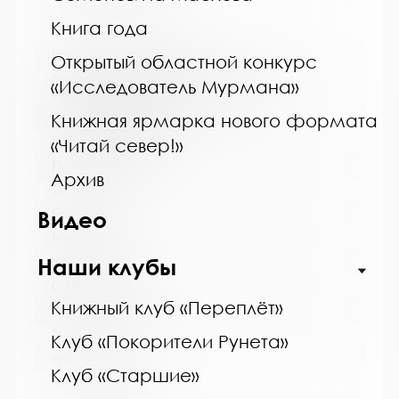
Книга года
Название библиотеки:
Открытый областной конкурс
Мурманская государственная областная
«Исследователь Мурмана»
универсальная научная библиотека
Сокращенное название:
Книжная ярмарка нового формата
ГОБУК МГОУНБ
«Читай север!»
Почтовый индекс:
Архив
183038
Город:
Видео
Мурманск
Улица, дом:
Наши клубы
С. Перовской, 21-А
Книжный клуб «Переплёт»
Телефон:
(815-2) 45-48-35
Клуб «Покорители Рунета»
www:
Клуб «Старшие»
http://mgounb.ru/