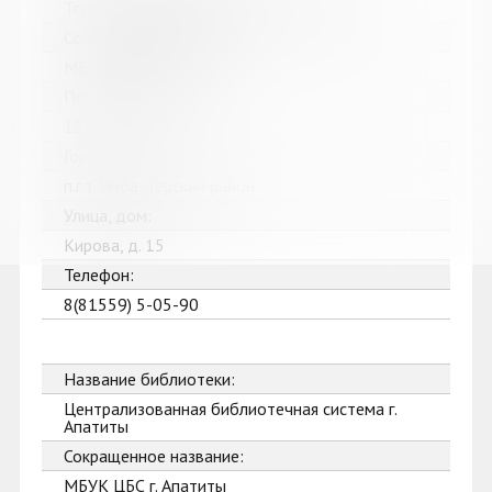
Терская межпоселенческая библиотека
Сокращенное название:
МБУК Терская МБ
Почтовый индекс:
184703
Город:
п.г.т. Умба, Терский район
Улица, дом:
Кирова, д. 15
Телефон:
8(81559) 5-05-90
Название библиотеки:
Централизованная библиотечная система г.
Апатиты
Сокращенное название:
МБУК ЦБС г. Апатиты