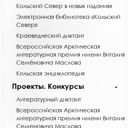
Кольский Север в новых изданиях
Электронная библиотека «Кольский
Название библиотеки:
Север»
Мурманская горственная областная
специальная библиотека для слепых и
слабовидящих
Краеведческий диктант
Сокращенное название:
Всероссийская Арктическая
ГОБУК МГОСБСС
литературная премия имени Виталия
Почтовый индекс:
Семёновича Маслова
183052
Город:
Кольская энциклопедия
Мурманск
Проекты. Конкурсы
Улица, дом:
Шевченко, 26
Литературный диктант
Телефон:
Всероссийская Арктическая
8 (8152) 53-83-46
литературная премия имени Виталия
www:
Семеновича Маслова
http://blind-library.ru/