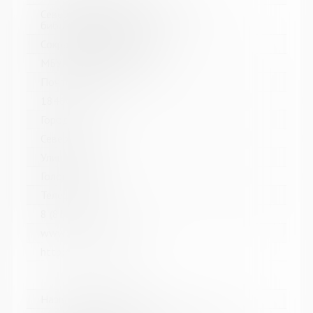
Североморская централизованная
библиотечная система
Сокращенное название:
МБУК Североморская ЦБС
Почтовый индекс:
184602
Город:
Североморск
Улица, дом:
Головко, д. 5
Телефон:
8 (81537) 4-84-66
www:
http://sevcbs.ru/main/
Название библиотеки: