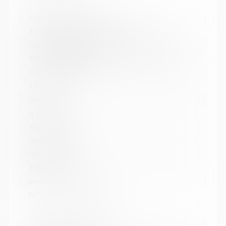
Название библиотеки:
Мурмашинская городская библиотека
Сокращенное название:
МБУК Мурмашинская городская библиотека
Почтовый индекс:
184355
Город:
п. Мурмаши
Улица, дом:
Энергетиков, 7
Телефон:
8(81553) 6-36-69
www:
http://murmashi-library.ru/