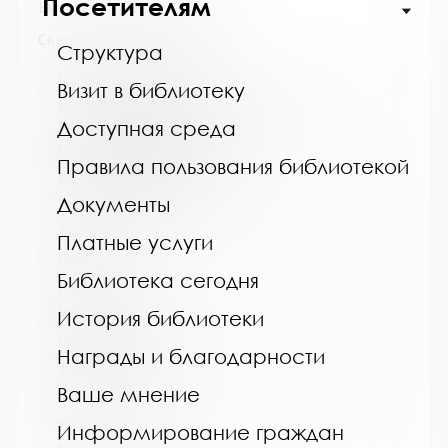
Посетителям
Выпуск №6 от 2024 года
Сведения о держателях
Структура
Название библиотеки:
Визит в библиотеку
Кандалакшская централизованная
библиотечная система
Доступная среда
Сокращенное название:
Правила пользования библиотекой
МБУ Кандалакшская ЦБС
Документы
Почтовый индекс:
184042
Платные услуги
Город:
Библиотека сегодня
Кандалакша
Улица, дом:
История библиотеки
Первомайская, 40
Награды и благодарности
Телефон:
Ваше мнение
8 (81533) 9-21-92
www:
Информирование граждан