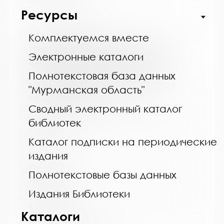
http://cbskanda.ru
Ресурсы
Название библиотеки:
Комплектуемся вместе
Муниципальное бюджетное учреждение
культуры "Кольская детская библиотека"
Электронные каталоги
муниципального образования Кольский
муниципальный округ Мурманской области
Полнотекстовая база данных
Сокращенное название:
"Мурманская область"
МБУК "Кольская детская библиотека"
Сводный электронный каталог
Почтовый индекс:
библиотек
184381
Город:
Каталог подписки на периодические
Кола
издания
Улица, дом:
Полнотекстовые базы данных
Победы, 7
Издания Библиотеки
Телефон:
8 (81553) 3-35-48
Каталоги
www: