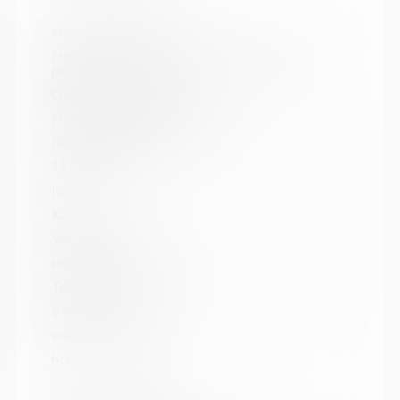
Название библиотеки:
Межпоселенческая библиотека Кольского
района
Сокращенное название:
МУК МБ Кольского района
Почтовый индекс:
184361
Город:
Кола
Улица, дом:
пер. Островский, д. 6
Телефон:
8 (81553) 3-59-88
www:
http://kolabiblio.ru/