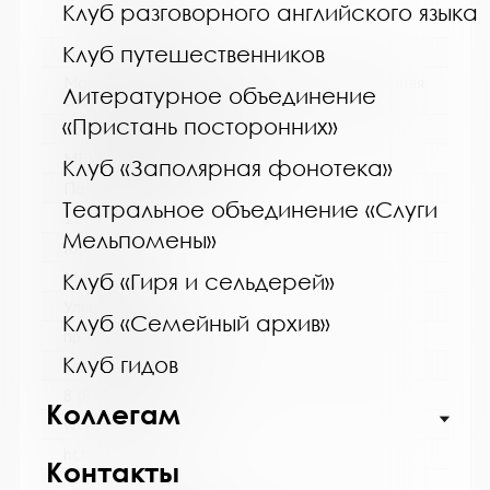
Клуб разговорного английского языка
Клуб путешественников
Название библиотеки:
Мончегорская централизованная библиотечная
Литературное объединение
система
«Пристань посторонних»
Сокращенное название:
МБУК Мончегорская ЦБС
Клуб «Заполярная фонотека»
Почтовый индекс:
Театральное объединение «Слуги
184511
Мельпомены»
Город:
Мончегорск
Клуб «Гиря и сельдерей»
Улица, дом:
Клуб «Семейный архив»
пр. Металлургов, д. 27
Клуб гидов
Телефон:
8 (81536) 7-40-28
Коллегам
www:
http://monlib.ru/
Контакты