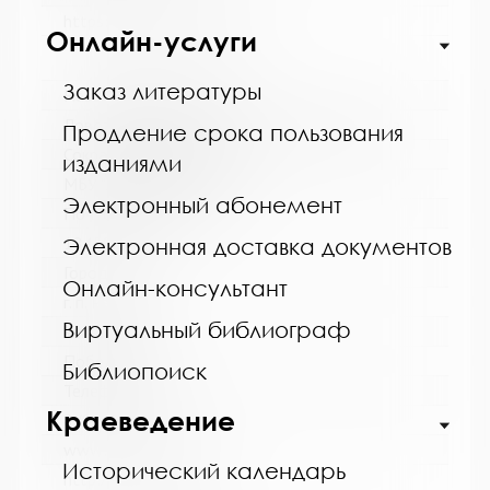
https://bibliokinder.kulturu.ru
Онлайн-услуги
Заказ литературы
Название библиотеки:
Ловозерская межпоселенческая библиотека
Продление срока пользования
Сокращенное название:
изданиями
МБУ "Ловозерская МБ"
Электронный абонемент
Почтовый индекс:
184580
Электронная доставка документов
Город:
Онлайн-консультант
г. п. Ревда
Виртуальный библиограф
Улица, дом:
Победы, 25
Библиопоиск
Телефон:
Краеведение
8 (81538) 4-35-92
www:
Исторический календарь
http://revdabiblios.ru/