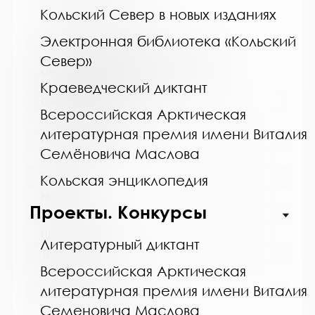
Кольский Север в новых изданиях
Электронная библиотека «Кольский
Название библиотеки:
Север»
Мурманская горственная областная
специальная библиотека для слепых и
слабовидящих
Краеведческий диктант
Сокращенное название:
Всероссийская Арктическая
ГОБУК МГОСБСС
литературная премия имени Виталия
Почтовый индекс:
Семёновича Маслова
183052
Город:
Кольская энциклопедия
Мурманск
Проекты. Конкурсы
Улица, дом:
Шевченко, 26
Литературный диктант
Телефон:
Всероссийская Арктическая
8 (8152) 53-83-46
литературная премия имени Виталия
www:
Семеновича Маслова
http://blind-library.ru/