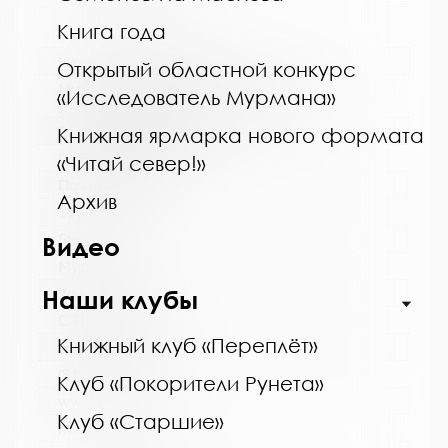
Книга года
Название библиотеки:
Открытый областной конкурс
Мурманская государственная областная
«Исследователь Мурмана»
универсальная научная библиотека
Сокращенное название:
Книжная ярмарка нового формата
ГОБУК МГОУНБ
«Читай север!»
Почтовый индекс:
Архив
183038
Город:
Видео
Мурманск
Улица, дом:
Наши клубы
С. Перовской, 21-А
Книжный клуб «Переплёт»
Телефон:
(815-2) 45-48-35
Клуб «Покорители Рунета»
www:
Клуб «Старшие»
http://mgounb.ru/