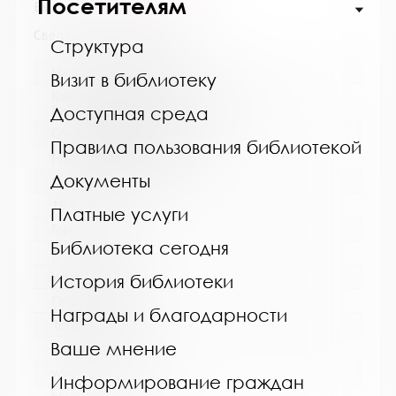
Посетителям
Выпуск №2 от 2025 года
Сведения о держателях
Структура
Название библиотеки:
Визит в библиотеку
Кандалакшская централизованная
библиотечная система
Доступная среда
Сокращенное название:
Правила пользования библиотекой
МБУ Кандалакшская ЦБС
Документы
Почтовый индекс:
184042
Платные услуги
Город:
Библиотека сегодня
Кандалакша
Улица, дом:
История библиотеки
Первомайская, 40
Награды и благодарности
Телефон:
Ваше мнение
8 (81533) 9-21-92
www:
Информирование граждан