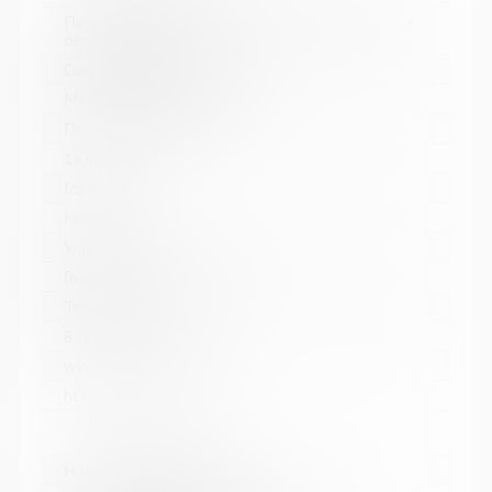
Печенгское межпоселенческое библиотечное
объединение
Сокращенное название:
МБКПУ "Печенгское МБО"
Почтовый индекс:
184421
Город:
Никель
Улица, дом:
Гвардейский проспект, 33
Телефон:
8 (81554) 5-13-70
www:
http://cbspechenga.ru/
Название библиотеки: