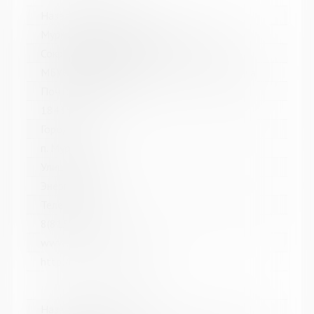
Название библиотеки:
Мурмашинская городская библиотека
Сокращенное название:
МБУК Мурмашинская городская библиотека
Почтовый индекс:
184355
Город:
п. Мурмаши
Улица, дом:
Энергетиков, 7
Телефон:
8(81553) 6-36-69
www:
http://murmashi-library.ru/
Название библиотеки: