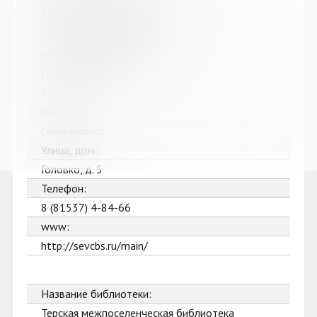
Североморская централизованная
библиотечная система
Сокращенное название:
МБУК Североморская ЦБС
Почтовый индекс:
184602
Город:
Североморск
Улица, дом:
Головко, д. 5
Телефон:
8 (81537) 4-84-66
www:
http://sevcbs.ru/main/
Название библиотеки:
Терская межпоселенческая библиотека