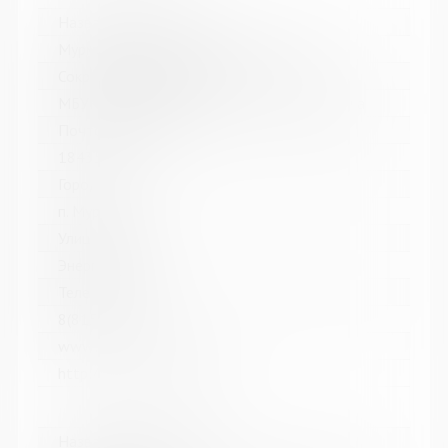
Название библиотеки:
Мурмашинская городская библиотека
Сокращенное название:
МБУК Мурмашинская городская библиотека
Почтовый индекс:
184355
Город:
п. Мурмаши
Улица, дом:
Энергетиков, 7
Телефон:
8(81553) 6-36-69
www:
http://murmashi-library.ru/
Название библиотеки: