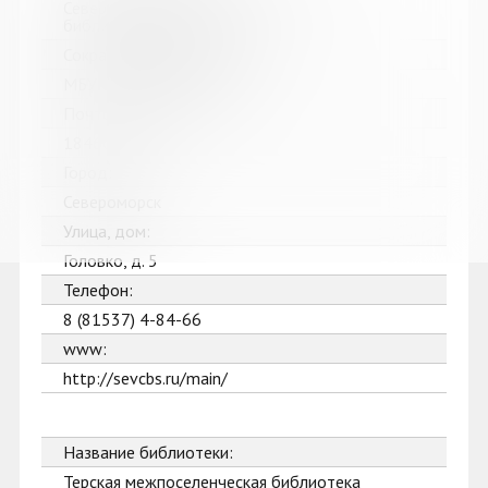
Североморская централизованная
библиотечная система
Сокращенное название:
МБУК Североморская ЦБС
Почтовый индекс:
184602
Город:
Североморск
Улица, дом:
Головко, д. 5
Телефон:
8 (81537) 4-84-66
www:
http://sevcbs.ru/main/
Название библиотеки:
Терская межпоселенческая библиотека