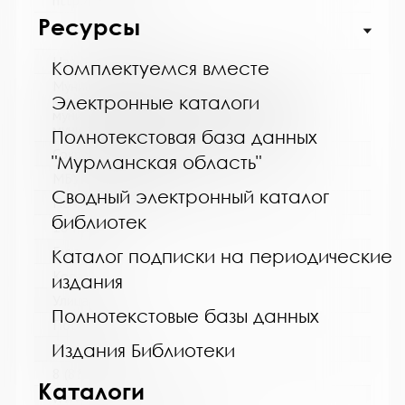
http://cbskanda.ru
Ресурсы
Название библиотеки:
Комплектуемся вместе
Муниципальное бюджетное учреждение
культуры "Кольская детская библиотека"
Электронные каталоги
муниципального образования Кольский
муниципальный округ Мурманской области
Полнотекстовая база данных
Сокращенное название:
"Мурманская область"
МБУК "Кольская детская библиотека"
Сводный электронный каталог
Почтовый индекс:
библиотек
184381
Город:
Каталог подписки на периодические
Кола
издания
Улица, дом:
Полнотекстовые базы данных
Победы, 7
Издания Библиотеки
Телефон:
8 (81553) 3-35-48
Каталоги
www: