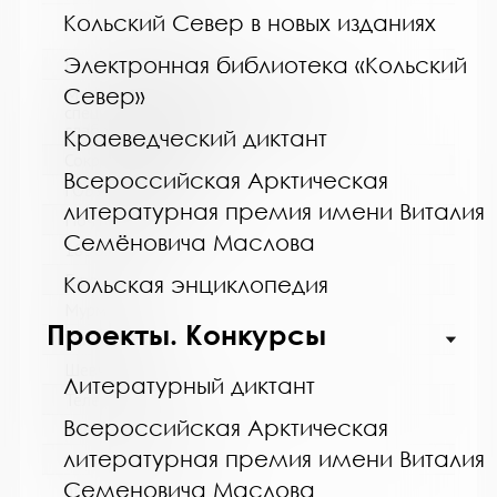
Кольский Север в новых изданиях
Электронная библиотека «Кольский
Название библиотеки:
Север»
Мурманская горственная областная
специальная библиотека для слепых и
слабовидящих
Краеведческий диктант
Сокращенное название:
Всероссийская Арктическая
ГОБУК МГОСБСС
литературная премия имени Виталия
Почтовый индекс:
Семёновича Маслова
183052
Город:
Кольская энциклопедия
Мурманск
Проекты. Конкурсы
Улица, дом:
Шевченко, 26
Литературный диктант
Телефон:
Всероссийская Арктическая
8 (8152) 53-83-46
литературная премия имени Виталия
www:
Семеновича Маслова
http://blind-library.ru/