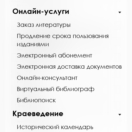
https://bibliokinder.kulturu.ru
Онлайн-услуги
Заказ литературы
Название библиотеки:
Ловозерская межпоселенческая библиотека
Продление срока пользования
Сокращенное название:
изданиями
МБУ "Ловозерская МБ"
Электронный абонемент
Почтовый индекс:
184580
Электронная доставка документов
Город:
Онлайн-консультант
г. п. Ревда
Виртуальный библиограф
Улица, дом:
Победы, 25
Библиопоиск
Телефон:
Краеведение
8 (81538) 4-35-92
www:
Исторический календарь
http://revdabiblios.ru/