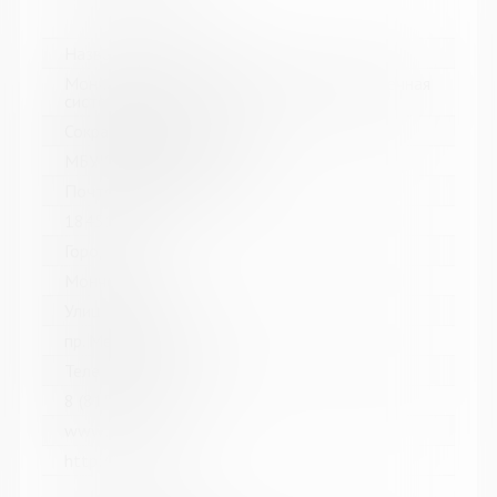
Название библиотеки:
Мончегорская централизованная библиотечная
система
Сокращенное название:
МБУК Мончегорская ЦБС
Почтовый индекс:
184511
Город:
Мончегорск
Улица, дом:
пр. Металлургов, д. 27
Телефон:
8 (81536) 7-40-28
www:
http://monlib.ru/