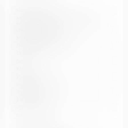
Название библиотеки:
Межпоселенческая библиотека Кольского
района
Сокращенное название:
МУК МБ Кольского района
Почтовый индекс:
184361
Город:
Кола
Улица, дом:
пер. Островский, д. 6
Телефон:
8 (81553) 3-59-88
www:
http://kolabiblio.ru/