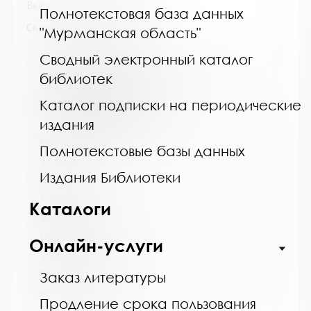
Выпуск №8 от 2025 года
Полнотекстовая база данных
Сведения о держателях
"Мурманская область"
Название библиотеки:
Сводный электронный каталог
Кандалакшская централизованная
библиотек
библиотечная система
Каталог подписки на периодические
Сокращенное название:
издания
МБУ Кандалакшская ЦБС
Почтовый индекс:
Полнотекстовые базы данных
184042
Издания Библиотеки
Город:
Кандалакша
Каталоги
Улица, дом:
Первомайская, 40
Онлайн-услуги
Телефон:
8 (81533) 9-21-92
Заказ литературы
www:
Продление срока пользования