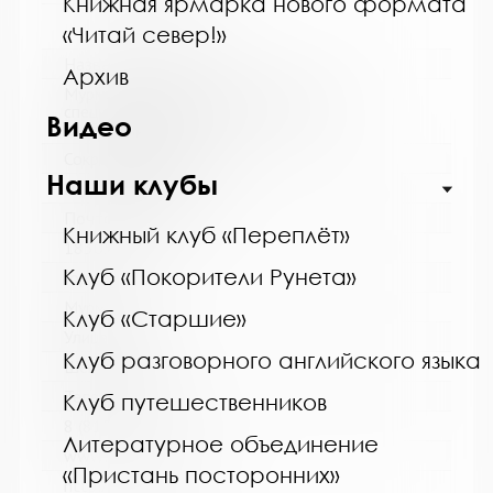
Книжная ярмарка нового формата
«Читай север!»
Название библиотеки:
Архив
Мурманская горственная областная
специальная библиотека для слепых и
Видео
слабовидящих
Сокращенное название:
Наши клубы
ГОБУК МГОСБСС
Почтовый индекс:
Книжный клуб «Переплёт»
183052
Клуб «Покорители Рунета»
Город:
Мурманск
Клуб «Старшие»
Улица, дом:
Клуб разговорного английского языка
Шевченко, 26
Телефон:
Клуб путешественников
8 (8152) 53-83-46
Литературное объединение
www:
«Пристань посторонних»
http://blind-library.ru/