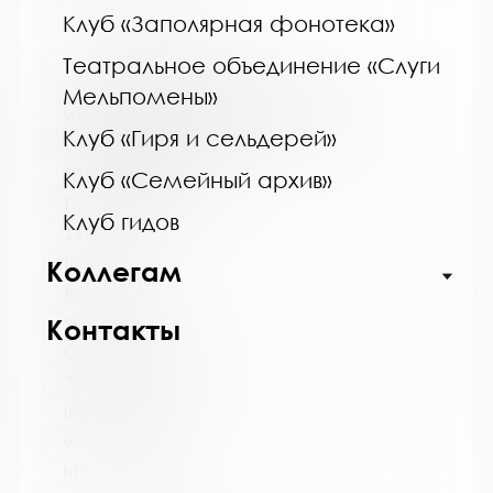
Клуб «Заполярная фонотека»
Театральное объединение «Слуги
Название библиотеки:
Мельпомены»
Мурманская государственная областная
универсальная научная библиотека
Клуб «Гиря и сельдерей»
Сокращенное название:
ГОБУК МГОУНБ
Клуб «Семейный архив»
Почтовый индекс:
Клуб гидов
183038
Город:
Коллегам
Мурманск
Улица, дом:
Контакты
С. Перовской, 21-А
Телефон:
(815-2) 45-48-35
www:
http://mgounb.ru/