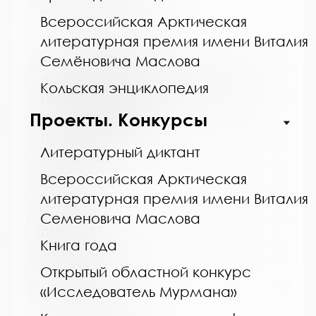
https://bibliokinder.kulturu.ru
Всероссийская Арктическая
литературная премия имени Виталия
Семёновича Маслова
Название библиотеки:
Ловозерская межпоселенческая библиотека
Кольская энциклопедия
Сокращенное название:
Проекты. Конкурсы
МБУ "Ловозерская МБ"
Почтовый индекс:
Литературный диктант
184580
Город:
Всероссийская Арктическая
г. п. Ревда
литературная премия имени Виталия
Улица, дом:
Семеновича Маслова
Победы, 25
Книга года
Телефон:
Открытый областной конкурс
8 (81538) 4-35-92
www:
«Исследователь Мурмана»
http://revdabiblios.ru/