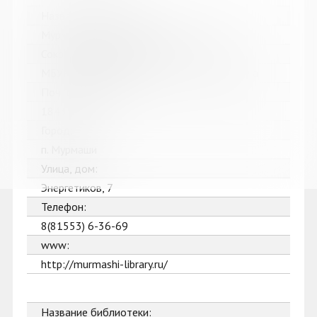
Название библиотеки:
Мурмашинская городская библиотека
Сокращенное название:
МБУК Мурмашинская городская библиотека
Почтовый индекс:
184355
Город:
п. Мурмаши
Улица, дом:
Энергетиков, 7
Телефон:
8(81553) 6-36-69
www:
http://murmashi-library.ru/
Название библиотеки: