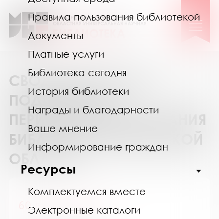
Правила пользования библиотекой
Документы
Платные услуги
Библиотека сегодня
СВОДНЫЙ КАТАЛОГ
История библиотеки
ПОДПИСКИ НА
Награды и благодарности
ПЕРИОДИЧЕСКИЕ ИЗДАНИЯ
Ваше мнение
БИБЛИОТЕК МУРМАНСКОЙ
Информирование граждан
ОБЛАСТИ
Ресурсы
Комплектуемся вместе
60 лет - не возраст
Электронные каталоги