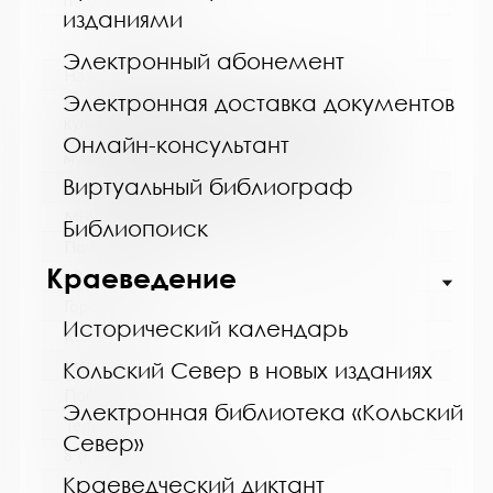
http://cbskanda.ru
изданиями
Электронный абонемент
Название библиотеки:
Электронная доставка документов
Муниципальное бюджетное учреждение
культуры "Кольская детская библиотека"
муниципального образования Кольский
Онлайн-консультант
муниципальный округ Мурманской области
Виртуальный библиограф
Сокращенное название:
МБУК "Кольская детская библиотека"
Библиопоиск
Почтовый индекс:
Краеведение
184381
Город:
Исторический календарь
Кола
Улица, дом:
Кольский Север в новых изданиях
Победы, 7
Электронная библиотека «Кольский
Телефон:
Север»
8 (81553) 3-35-48
Краеведческий диктант
www: