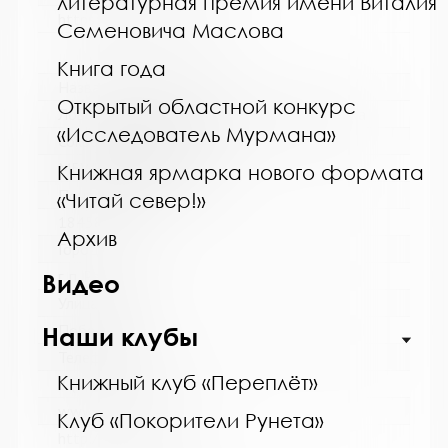
литературная премия имени Виталия
https://bibliokinder.kulturu.ru
Семеновича Маслова
Книга года
Название библиотеки:
Открытый областной конкурс
Ловозерская межпоселенческая библиотека
«Исследователь Мурмана»
Сокращенное название:
МБУ "Ловозерская МБ"
Книжная ярмарка нового формата
Почтовый индекс:
«Читай север!»
184580
Архив
Город:
г. п. Ревда
Видео
Улица, дом:
Победы, 25
Наши клубы
Телефон:
Книжный клуб «Переплёт»
8 (81538) 4-35-92
www:
Клуб «Покорители Рунета»
http://revdabiblios.ru/