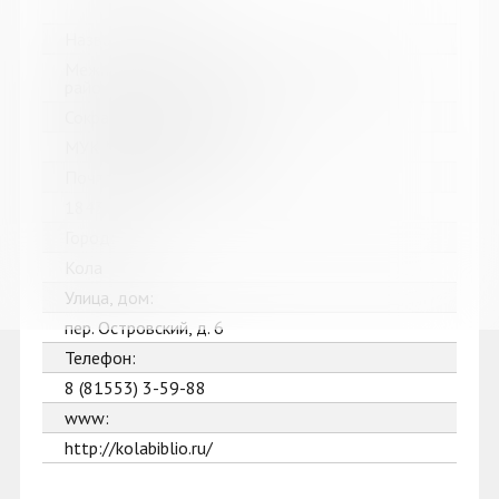
Название библиотеки:
Межпоселенческая библиотека Кольского
района
Сокращенное название:
МУК МБ Кольского района
Почтовый индекс:
184361
Город:
Кола
Улица, дом:
пер. Островский, д. 6
Телефон:
8 (81553) 3-59-88
www:
http://kolabiblio.ru/