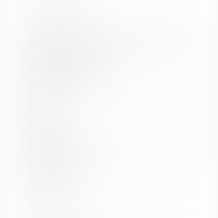
Название библиотеки:
Мончегорская централизованная библиотечная
система
Сокращенное название:
МБУК Мончегорская ЦБС
Почтовый индекс:
184511
Город:
Мончегорск
Улица, дом:
пр. Металлургов, д. 27
Телефон:
8 (81536) 7-40-28
www:
http://monlib.ru/