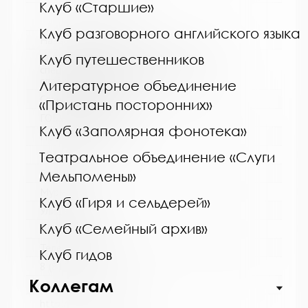
Клуб «Старшие»
Клуб разговорного английского языка
Название библиотеки:
Клуб путешественников
Мурманская горственная областная
специальная библиотека для слепых и
слабовидящих
Литературное объединение
Сокращенное название:
«Пристань посторонних»
ГОБУК МГОСБСС
Клуб «Заполярная фонотека»
Почтовый индекс:
183052
Театральное объединение «Слуги
Город:
Мельпомены»
Мурманск
Клуб «Гиря и сельдерей»
Улица, дом:
Клуб «Семейный архив»
Шевченко, 26
Телефон:
Клуб гидов
8 (8152) 53-83-46
Коллегам
www:
http://blind-library.ru/