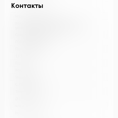
Контакты
Название библиотеки:
Мурманская государственная областная
универсальная научная библиотека
Сокращенное название:
ГОБУК МГОУНБ
Почтовый индекс:
183038
Город:
Мурманск
Улица, дом:
С. Перовской, 21-А
Телефон:
(815-2) 45-48-35
www:
http://mgounb.ru/