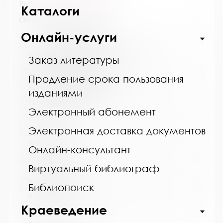
Выпуск №3 от 2026 года
Каталоги
Сведения о держателях
Онлайн-услуги
Название библиотеки:
Кандалакшская централизованная
Заказ литературы
библиотечная система
Сокращенное название:
Продление срока пользования
МБУ Кандалакшская ЦБС
изданиями
Почтовый индекс:
Электронный абонемент
184042
Город:
Электронная доставка документов
Кандалакша
Онлайн-консультант
Улица, дом:
Виртуальный библиограф
Первомайская, 40
Телефон:
Библиопоиск
8 (81533) 9-21-92
Краеведение
www: