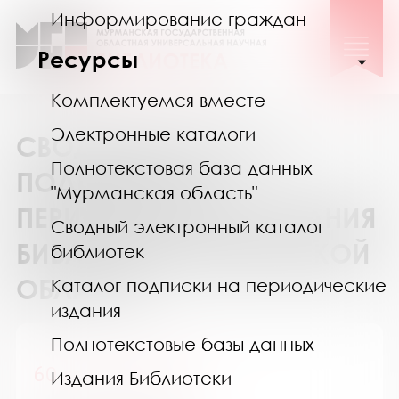
Информирование граждан
Ресурсы
Комплектуемся вместе
Электронные каталоги
СВОДНЫЙ КАТАЛОГ
Полнотекстовая база данных
ПОДПИСКИ НА
"Мурманская область"
ПЕРИОДИЧЕСКИЕ ИЗДАНИЯ
Сводный электронный каталог
БИБЛИОТЕК МУРМАНСКОЙ
библиотек
ОБЛАСТИ
Каталог подписки на периодические
издания
Полнотекстовые базы данных
60 лет - не возраст
Издания Библиотеки