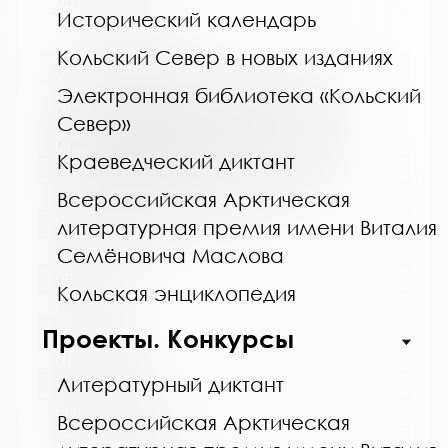
http://cbskanda.ru
Исторический календарь
Кольский Север в новых изданиях
Название библиотеки:
Электронная библиотека «Кольский
Муниципальное бюджетное учреждение
культуры "Кольская детская библиотека"
Север»
муниципального образования Кольский
муниципальный округ Мурманской области
Краеведческий диктант
Сокращенное название:
Всероссийская Арктическая
МБУК "Кольская детская библиотека"
Почтовый индекс:
литературная премия имени Виталия
184381
Семёновича Маслова
Город:
Кольская энциклопедия
Кола
Улица, дом:
Проекты. Конкурсы
Победы, 7
Литературный диктант
Телефон:
8 (81553) 3-35-48
Всероссийская Арктическая
www: