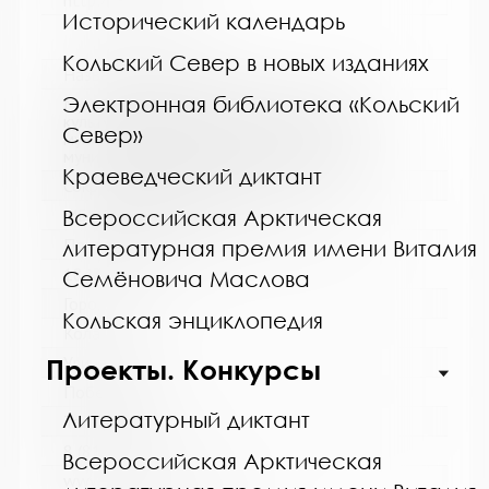
http://cbskanda.ru
Исторический календарь
Кольский Север в новых изданиях
Название библиотеки:
Электронная библиотека «Кольский
Муниципальное бюджетное учреждение
культуры "Кольская детская библиотека"
Север»
муниципального образования Кольский
муниципальный округ Мурманской области
Краеведческий диктант
Сокращенное название:
Всероссийская Арктическая
МБУК "Кольская детская библиотека"
Почтовый индекс:
литературная премия имени Виталия
184381
Семёновича Маслова
Город:
Кольская энциклопедия
Кола
Улица, дом:
Проекты. Конкурсы
Победы, 7
Литературный диктант
Телефон:
8 (81553) 3-35-48
Всероссийская Арктическая
www: