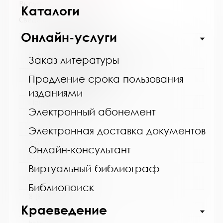
Выпуск №4 от 2026 года
Каталоги
Сведения о держателях
Онлайн-услуги
Название библиотеки:
Кандалакшская централизованная
Заказ литературы
библиотечная система
Сокращенное название:
Продление срока пользования
МБУ Кандалакшская ЦБС
изданиями
Почтовый индекс:
Электронный абонемент
184042
Город:
Электронная доставка документов
Кандалакша
Онлайн-консультант
Улица, дом:
Виртуальный библиограф
Первомайская, 40
Телефон:
Библиопоиск
8 (81533) 9-21-92
Краеведение
www: