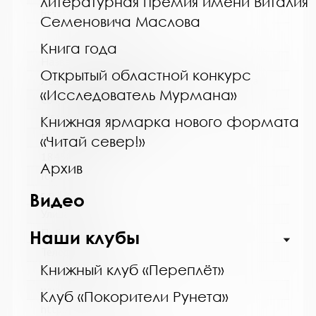
литературная премия имени Виталия
https://bibliokinder.kulturu.ru
Семеновича Маслова
Книга года
Название библиотеки:
Открытый областной конкурс
Ловозерская межпоселенческая библиотека
«Исследователь Мурмана»
Сокращенное название:
МБУ "Ловозерская МБ"
Книжная ярмарка нового формата
Почтовый индекс:
«Читай север!»
184580
Архив
Город:
г. п. Ревда
Видео
Улица, дом:
Победы, 25
Наши клубы
Телефон:
Книжный клуб «Переплёт»
8 (81538) 4-35-92
www:
Клуб «Покорители Рунета»
http://revdabiblios.ru/