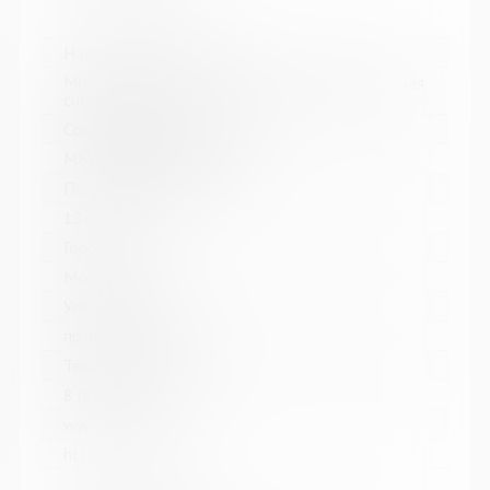
Название библиотеки:
Мончегорская централизованная библиотечная
система
Сокращенное название:
МБУК Мончегорская ЦБС
Почтовый индекс:
184511
Город:
Мончегорск
Улица, дом:
пр. Металлургов, д. 27
Телефон:
8 (81536) 7-40-28
www:
http://monlib.ru/