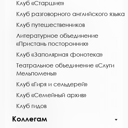
Клуб «Старшие»
Клуб разговорного английского языка
Название библиотеки:
Клуб путешественников
Мурманская горственная областная
специальная библиотека для слепых и
слабовидящих
Литературное объединение
Сокращенное название:
«Пристань посторонних»
ГОБУК МГОСБСС
Клуб «Заполярная фонотека»
Почтовый индекс:
183052
Театральное объединение «Слуги
Город:
Мельпомены»
Мурманск
Клуб «Гиря и сельдерей»
Улица, дом:
Клуб «Семейный архив»
Шевченко, 26
Телефон:
Клуб гидов
8 (8152) 53-83-46
Коллегам
www:
http://blind-library.ru/