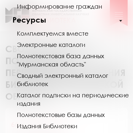
Информирование граждан
Ресурсы
Комплектуемся вместе
Электронные каталоги
СВОДНЫЙ КАТАЛОГ
Полнотекстовая база данных
ПОДПИСКИ НА
"Мурманская область"
ПЕРИОДИЧЕСКИЕ ИЗДАНИЯ
Сводный электронный каталог
БИБЛИОТЕК МУРМАНСКОЙ
библиотек
ОБЛАСТИ
Каталог подписки на периодические
издания
Полнотекстовые базы данных
60 лет - не возраст
Издания Библиотеки