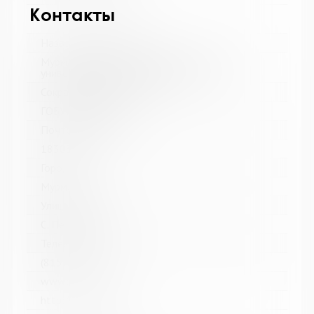
Контакты
Название библиотеки:
Мурманская государственная областная
универсальная научная библиотека
Сокращенное название:
ГОБУК МГОУНБ
Почтовый индекс:
183038
Город:
Мурманск
Улица, дом:
С. Перовской, 21-А
Телефон:
(815-2) 45-48-35
www:
http://mgounb.ru/