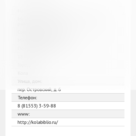
Название библиотеки:
Межпоселенческая библиотека Кольского
района
Сокращенное название:
МУК МБ Кольского района
Почтовый индекс:
184361
Город:
Кола
Улица, дом:
пер. Островский, д. 6
Телефон:
8 (81553) 3-59-88
www:
http://kolabiblio.ru/