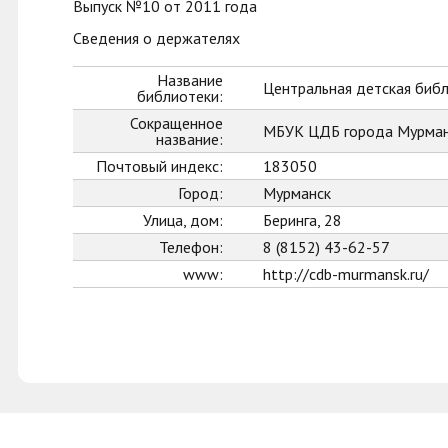
Выпуск №10 от 2011 года
Сведения о держателях
Название
Центральная детская биб
библиотеки:
Сокращенное
МБУК ЦДБ города Мурман
название:
Почтовый индекс:
183050
Город:
Мурманск
Улица, дом:
Беринга, 28
Телефон:
8 (8152) 43-62-57
www:
http://cdb-murmansk.ru/