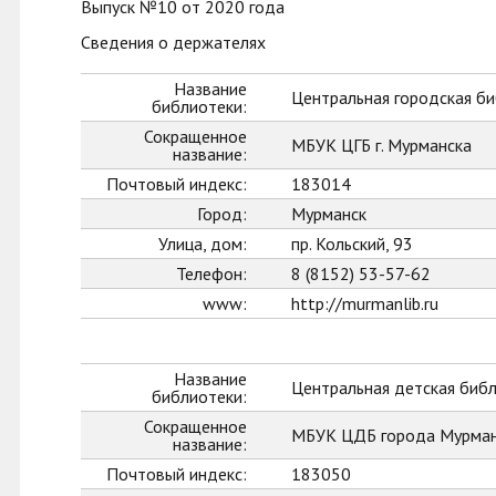
Выпуск №10 от 2020 года
Сведения о держателях
Название
Центральная городская би
библиотеки:
Сокращенное
МБУК ЦГБ г. Мурманска
название:
Почтовый индекс:
183014
Город:
Мурманск
Улица, дом:
пр. Кольский, 93
Телефон:
8 (8152) 53-57-62
www:
http://murmanlib.ru
Название
Центральная детская биб
библиотеки:
Сокращенное
МБУК ЦДБ города Мурман
название:
Почтовый индекс:
183050