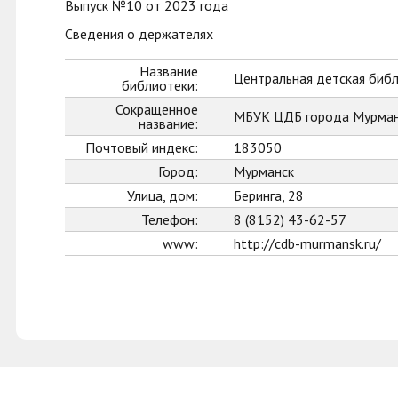
Выпуск №10 от 2023 года
Сведения о держателях
Название
Центральная детская биб
библиотеки:
Сокращенное
МБУК ЦДБ города Мурман
название:
Почтовый индекс:
183050
Город:
Мурманск
Улица, дом:
Беринга, 28
Телефон:
8 (8152) 43-62-57
www:
http://cdb-murmansk.ru/