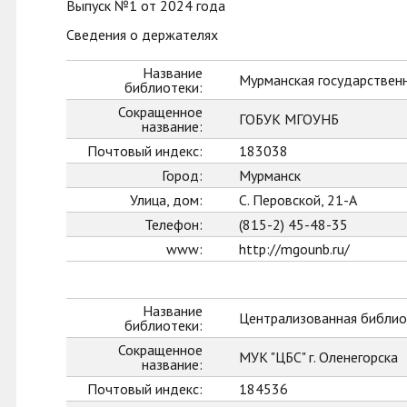
Выпуск №1 от 2024 года
Сведения о держателях
Название
Мурманская государственн
библиотеки:
Сокращенное
ГОБУК МГОУНБ
название:
Почтовый индекс:
183038
Город:
Мурманск
Улица, дом:
С. Перовской, 21-А
Телефон:
(815-2) 45-48-35
www:
http://mgounb.ru/
Название
Централизованная библиот
библиотеки:
Сокращенное
МУК "ЦБС" г. Оленегорска
название:
Почтовый индекс:
184536