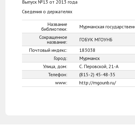
Выпуск №13 от 2013 года
Сведения о держателях
Название
Мурманская государственн
библиотеки:
Сокращенное
ГОБУК МГОУНБ
название:
Почтовый индекс:
183038
Город:
Мурманск
Улица, дом:
С. Перовской, 21-А
Телефон:
(815-2) 45-48-35
www:
http://mgounb.ru/