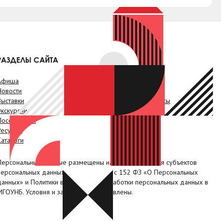
РАЗДЕЛЫ САЙТА
Афиша
Онлайн-услуги
Новости
Краеведение
Выставки
Проекты. Конкурсы
Экскурсии
Видео
Посетителям
Наши клубы
Ресурсы
Коллегам
Каталоги
Контакты
Персональные данные размещены на сайте с согласия субъектов
персональных данных, в соответствии с 152 ФЗ «О Персональных
данных» и Политики в отношении обработки персональных данных в
МГОУНБ. Условия и запреты не установлены.