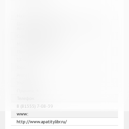
Название библиотеки:
Централизованная библиотечная система г.
Апатиты
Сокращенное название:
МБУК ЦБС г. Апатиты
Почтовый индекс:
184211
Город:
Апатиты
Улица, дом:
Пушкина, 4
Телефон:
8 (81555) 7-08-39
www:
http://www.apatitylibr.ru/