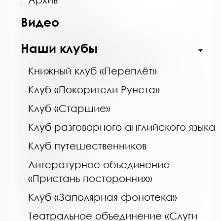
Выпуск №1 от 2012 года
Сведения о держателях
Видео
Название библиотеки:
Наши клубы
Мурманская государственная областная
универсальная научная библиотека
Книжный клуб «Переплёт»
Сокращенное название:
ГОБУК МГОУНБ
Клуб «Покорители Рунета»
Почтовый индекс:
Клуб «Старшие»
183038
Клуб разговорного английского языка
Город:
Мурманск
Клуб путешественников
Улица, дом:
Литературное объединение
С. Перовской, 21-А
«Пристань посторонних»
Телефон:
(815-2) 45-48-35
Клуб «Заполярная фонотека»
www:
Театральное объединение «Слуги