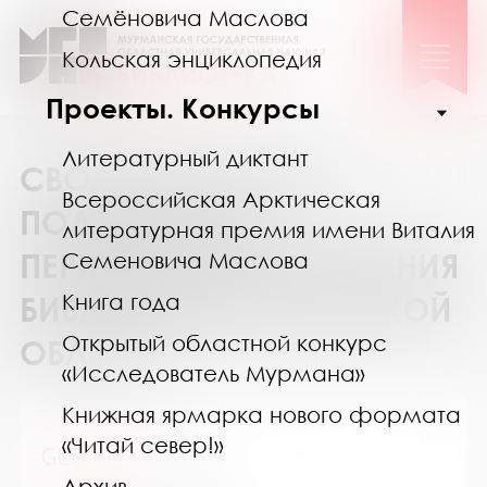
Семёновича Маслова
Кольская энциклопедия
Проекты. Конкурсы
Литературный диктант
СВОДНЫЙ КАТАЛОГ
Всероссийская Арктическая
ПОДПИСКИ НА
литературная премия имени Виталия
ПЕРИОДИЧЕСКИЕ ИЗДАНИЯ
Семеновича Маслова
Книга года
БИБЛИОТЕК МУРМАНСКОЙ
Открытый областной конкурс
ОБЛАСТИ
«Исследователь Мурмана»
Книжная ярмарка нового формата
«Читай север!»
GEO / ГЕО
Архив