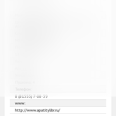
Название библиотеки:
Централизованная библиотечная система г.
Апатиты
Сокращенное название:
МБУК ЦБС г. Апатиты
Почтовый индекс:
184211
Город:
Апатиты
Улица, дом:
Пушкина, 4
Телефон:
8 (81555) 7-08-39
www:
http://www.apatitylibr.ru/