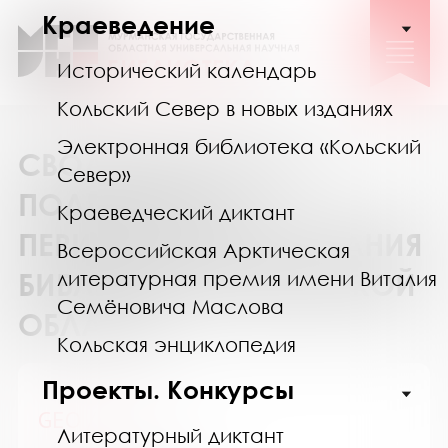
Краеведение
Исторический календарь
Кольский Север в новых изданиях
Электронная библиотека «Кольский
СВОДНЫЙ КАТАЛОГ
Север»
ПОДПИСКИ НА
Краеведческий диктант
ПЕРИОДИЧЕСКИЕ ИЗДАНИЯ
Всероссийская Арктическая
БИБЛИОТЕК МУРМАНСКОЙ
литературная премия имени Виталия
Семёновича Маслова
ОБЛАСТИ
Кольская энциклопедия
Проекты. Конкурсы
GEO / ГЕО
Литературный диктант