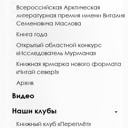
Выпуск №4 от 2015 года
Всероссийская Арктическая
Сведения о держателях
литературная премия имени Виталия
Семеновича Маслова
Название библиотеки:
Мурманская горственная областная
Книга года
специальная библиотека для слепых и
слабовидящих
Открытый областной конкурс
Сокращенное название:
«Исследователь Мурмана»
ГОБУК МГОСБСС
Почтовый индекс:
Книжная ярмарка нового формата
183052
«Читай север!»
Город:
Архив
Мурманск
Улица, дом:
Видео
Шевченко, 26
Наши клубы
Телефон:
8 (8152) 53-83-46
Книжный клуб «Переплёт»
www: