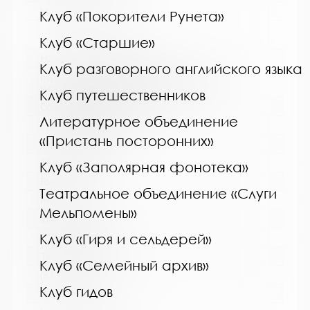
http://blind-library.ru/
Клуб «Покорители Рунета»
Клуб «Старшие»
Название библиотеки:
Клуб разговорного английского языка
Мурманская государственная областная
универсальная научная библиотека
Клуб путешественников
Сокращенное название:
Литературное объединение
ГОБУК МГОУНБ
«Пристань посторонних»
Почтовый индекс:
183038
Клуб «Заполярная фонотека»
Город:
Театральное объединение «Слуги
Мурманск
Мельпомены»
Улица, дом:
С. Перовской, 21-А
Клуб «Гиря и сельдерей»
Телефон:
Клуб «Семейный архив»
(815-2) 45-48-35
Клуб гидов
www: