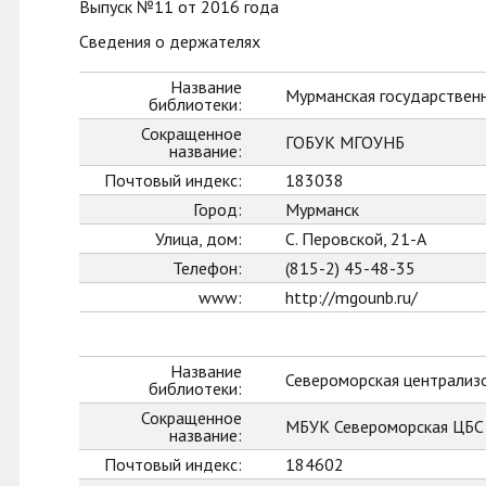
Выпуск №11 от 2016 года
Сведения о держателях
Название
Мурманская государственн
библиотеки:
Сокращенное
ГОБУК МГОУНБ
название:
Почтовый индекс:
183038
Город:
Мурманск
Улица, дом:
С. Перовской, 21-А
Телефон:
(815-2) 45-48-35
www:
http://mgounb.ru/
Название
Североморская централиз
библиотеки:
Сокращенное
МБУК Североморская ЦБС
название:
Почтовый индекс:
184602