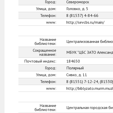
Город:
Североморск
Улица, дом:
Головко, д. 5
Телефон:
8 (81537) 4-84-66
www:
http://sevcbs.ru/main/
Название
Централизованная библио
библиотеки:
Сокращенное
МБУК "ЦБС ЗАТО Александ
название:
Почтовый индекс:
184650
Город:
Полярный
Улица, дом:
Сивко, д. 11
Телефон:
8 (81551) 7-12-24, (81530
www:
http://biblyzato.murm.muzk
Название
Центральная городская би
библиотеки: