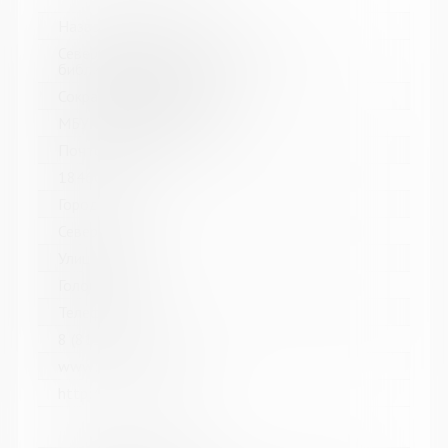
Название библиотеки:
Североморская централизованная
библиотечная система
Сокращенное название:
МБУК Североморская ЦБС
Почтовый индекс:
184602
Город:
Североморск
Улица, дом:
Головко, д. 5
Телефон:
8 (81537) 4-84-66
www:
http://sevcbs.ru/main/