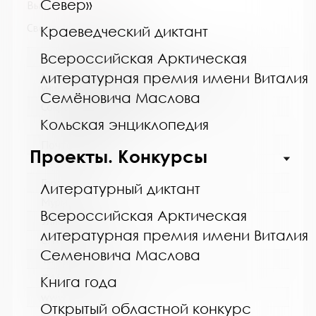
Север»
Выпуск №7 от 2017 года
Сведения о держателях
Краеведческий диктант
Всероссийская Арктическая
Название библиотеки:
литературная премия имени Виталия
Мурманская государственная областная
универсальная научная библиотека
Семёновича Маслова
Сокращенное название:
Кольская энциклопедия
ГОБУК МГОУНБ
Почтовый индекс:
Проекты. Конкурсы
183038
Город:
Литературный диктант
Мурманск
Всероссийская Арктическая
Улица, дом:
литературная премия имени Виталия
С. Перовской, 21-А
Семеновича Маслова
Телефон:
(815-2) 45-48-35
Книга года
www:
Открытый областной конкурс