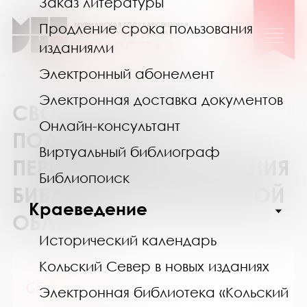
Заказ литературы
Продление срока пользования
изданиями
Электронный абонемент
Электронная доставка документов
СВОДНЫЙ КАТАЛОГ
Онлайн-консультант
ПОДПИСКИ НА
Виртуальный библиограф
ПЕРИОДИЧЕСКИЕ ИЗДАНИЯ
Библиопоиск
БИБЛИОТЕК МУРМАНСКОЙ
Краеведение
ОБЛАСТИ
Исторический календарь
Кольский Север в новых изданиях
GEO / ГЕО
Электронная библиотека «Кольский