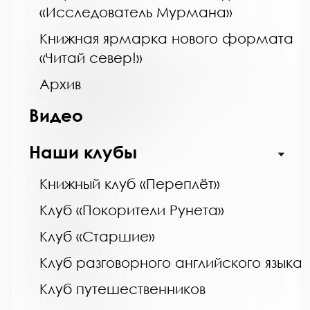
http://mgounb.ru/
«Исследователь Мурмана»
Книжная ярмарка нового формата
Название библиотеки:
«Читай север!»
МБ Кольского района, Териберская сельская
библиотека - филиал
Архив
Сокращенное название:
Видео
МУК "МБ Кольского района"
Почтовый индекс:
Наши клубы
184630
Город:
Книжный клуб «Переплёт»
с. Териберка
Улица, дом:
Клуб «Покорители Рунета»
Пионерская, д. 7
Клуб «Старшие»
Телефон:
Клуб разговорного английского языка
8 (81553) 2-61-98
www:
Клуб путешественников
http://kolabiblio.ru/