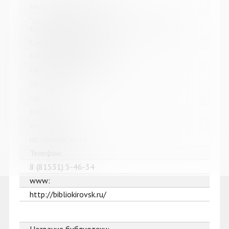
Название библиотеки:
"Централизованная библиотечная система" г.
Кировска
Сокращенное название:
МБУК "ЦБС" г. Кировска
Почтовый индекс:
184250
Город:
Кировск
Улица, дом:
пр. Ленина, д. 15
Телефон:
8 (81531) 5-46-34
www:
http://bibliokirovsk.ru/