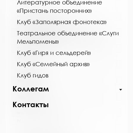
Литературное объединение
«Пристань посторонних»
Название библиотеки:
Клуб «Заполярная фонотека»
Мурмашинская городская библиотека
Театральное объединение «Слуги
Сокращенное название:
МБУК Мурмашинская городская библиотека
Мельпомены»
Почтовый индекс:
Клуб «Гиря и сельдерей»
184355
Клуб «Семейный архив»
Город:
п. Мурмаши
Клуб гидов
Улица, дом:
Коллегам
Энергетиков, 7
Телефон:
Контакты
8(81553) 6-36-69
www:
http://murmashi-library.ru/