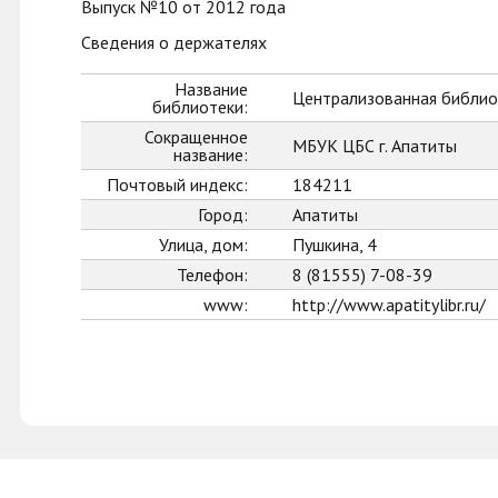
Выпуск №10 от 2012 года
Сведения о держателях
Название
Централизованная библиот
библиотеки:
Сокращенное
МБУК ЦБС г. Апатиты
название:
Почтовый индекс:
184211
Город:
Апатиты
Улица, дом:
Пушкина, 4
Телефон:
8 (81555) 7-08-39
www:
http://www.apatitylibr.ru/