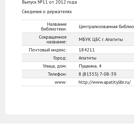
Выпуск №11 от 2012 года
Сведения о держателях
Название
Централизованная библиот
библиотеки:
Сокращенное
МБУК ЦБС г. Апатиты
название:
Почтовый индекс:
184211
Город:
Апатиты
Улица, дом:
Пушкина, 4
Телефон:
8 (81555) 7-08-39
www:
http://www.apatitylibr.ru/