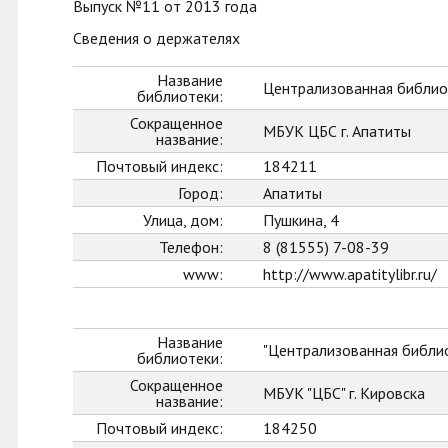
Выпуск №11 от 2013 года
Сведения о держателях
Название
Централизованная библиот
библиотеки:
Сокращенное
МБУК ЦБС г. Апатиты
название:
Почтовый индекс:
184211
Город:
Апатиты
Улица, дом:
Пушкина, 4
Телефон:
8 (81555) 7-08-39
www:
http://www.apatitylibr.ru/
Название
"Централизованная библио
библиотеки:
Сокращенное
МБУК "ЦБС" г. Кировска
название:
Почтовый индекс:
184250