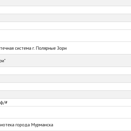
ечная система г. Полярные Зори
ри"
рф/#
лиотека города Мурманска