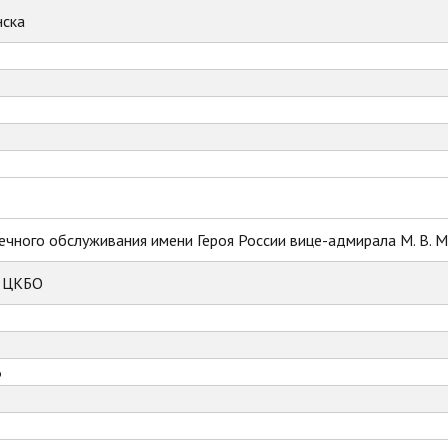
ска
ечного обслуживания имени Героя России вице-адмирала М. В. 
к ЦКБО
6