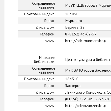
Сокращенное
МБУК ЦДБ города Мурман
название:
Почтовый индекс:
183050
Город:
Мурманск
Улица, дом:
Беринга, 28
Телефон:
8 (8152) 43-62-57
www:
http://cdb-murmansk.ru/
Название
Центр культуры и библиот
библиотеки:
Сокращенное
МУК ЗАТО город Заозерс
название:
Почтовый индекс:
184310
Город:
Заозерск
Улица, дом:
Ленинского Комсомола, 1
Телефон:
(81556) 3-39-09, 3-37-28
www:
https://ckbozaozersk.ru/