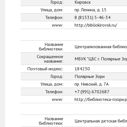
Город:
Кировск
Улица, дом:
пр. Ленина, д. 15
Телефон:
8 (81531) 5-46-34
www:
http://bibliokirovsk.ru/
Название
Централизованная библиот
библиотеки:
Сокращенное
МБУК "ЦБС г. Полярные Зо
название:
Почтовый индекс:
184230
Город:
Полярные Зори
Улица, дом:
пр. Нивский, д. 7А
Телефон:
+7 (991) 6702687
www:
http://библиотека-пзори.
Название
Центральная детская биб
библиотеки: