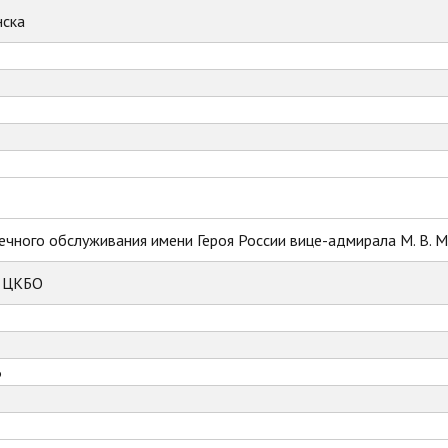
ска
ечного обслуживания имени Героя России вице-адмирала М. В. 
к ЦКБО
6