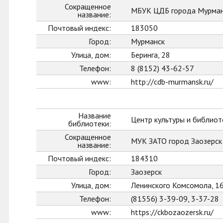
Сокращенное
МБУК ЦДБ города Мурман
название:
Почтовый индекс:
183050
Город:
Мурманск
Улица, дом:
Беринга, 28
Телефон:
8 (8152) 43-62-57
www:
http://cdb-murmansk.ru/
Название
Центр культуры и библиот
библиотеки:
Сокращенное
МУК ЗАТО город Заозерс
название:
Почтовый индекс:
184310
Город:
Заозерск
Улица, дом:
Ленинского Комсомола, 1
Телефон:
(81556) 3-39-09, 3-37-28
www:
https://ckbozaozersk.ru/