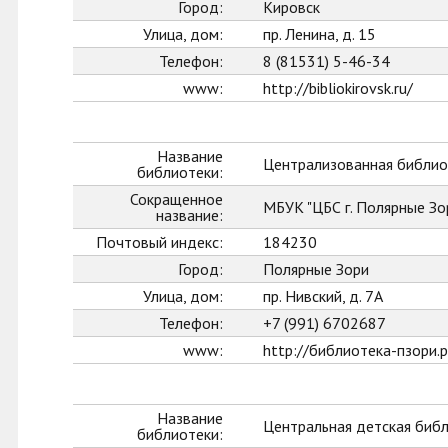
Город:
Кировск
Улица, дом:
пр. Ленина, д. 15
Телефон:
8 (81531) 5-46-34
www:
http://bibliokirovsk.ru/
Название
Централизованная библиот
библиотеки:
Сокращенное
МБУК "ЦБС г. Полярные Зо
название:
Почтовый индекс:
184230
Город:
Полярные Зори
Улица, дом:
пр. Нивский, д. 7А
Телефон:
+7 (991) 6702687
www:
http://библиотека-пзори.
Название
Центральная детская биб
библиотеки: