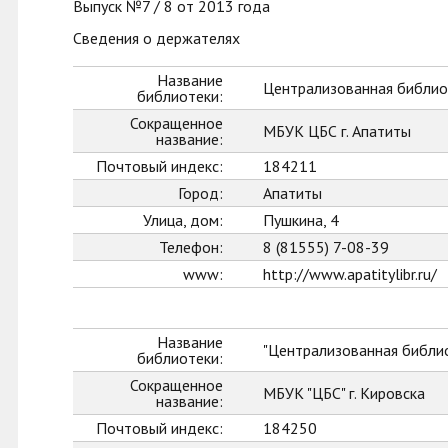
Выпуск №7 / 8 от 2013 года
Сведения о держателях
Название
Централизованная библиот
библиотеки:
Сокращенное
МБУК ЦБС г. Апатиты
название:
Почтовый индекс:
184211
Город:
Апатиты
Улица, дом:
Пушкина, 4
Телефон:
8 (81555) 7-08-39
www:
http://www.apatitylibr.ru/
Название
"Централизованная библио
библиотеки:
Сокращенное
МБУК "ЦБС" г. Кировска
название:
Почтовый индекс:
184250