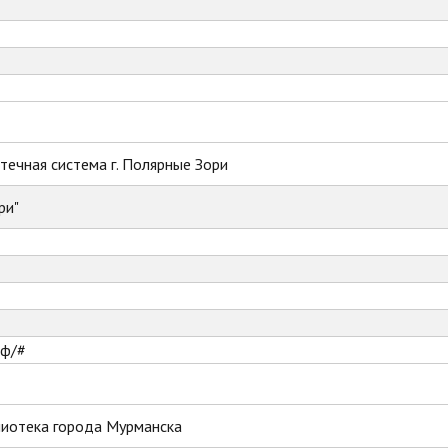
ечная система г. Полярные Зори
ри"
рф/#
лиотека города Мурманска