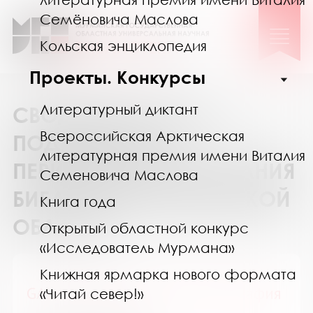
Семёновича Маслова
Кольская энциклопедия
Проекты. Конкурсы
Литературный диктант
СВОДНЫЙ КАТАЛОГ
Всероссийская Арктическая
ПОДПИСКИ НА
литературная премия имени Виталия
ПЕРИОДИЧЕСКИЕ ИЗДАНИЯ
Семеновича Маслова
БИБЛИОТЕК МУРМАНСКОЙ
Книга года
ОБЛАСТИ
Открытый областной конкурс
«Исследователь Мурмана»
Книжная ярмарка нового формата
GALA Биография / ГАЛА Биография
«Читай север!»