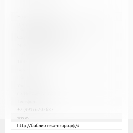
Название библиотеки:
Централизованная библиотечная система г.
Полярные Зори
Сокращенное название:
МБУК "ЦБС г. Полярные Зори"
Почтовый индекс:
184230
Город:
Полярные Зори
Улица, дом:
пр. Нивский, д. 7А
Телефон:
+7 (991) 6702687
www:
http://библиотека-пзори.рф/#