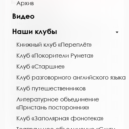
Выпуск №3 от 2014 года
Архив
Сведения о держателях
Видео
Название библиотеки:
Наши клубы
Централизованная библиотечная система г.
Апатиты
Сокращенное название:
Книжный клуб «Переплёт»
МБУК ЦБС г. Апатиты
Клуб «Покорители Рунета»
Почтовый индекс:
Клуб «Старшие»
184211
Город:
Клуб разговорного английского языка
Апатиты
Клуб путешественников
Улица, дом:
Пушкина, 4
Литературное объединение
Телефон:
«Пристань посторонних»
8 (81555) 7-08-39
Клуб «Заполярная фонотека»
www: