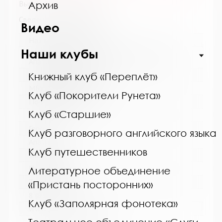
Выпуск №5 от 2014 года
Архив
Сведения о держателях
Видео
Название библиотеки:
Наши клубы
Централизованная библиотечная система г.
Апатиты
Сокращенное название:
Книжный клуб «Переплёт»
МБУК ЦБС г. Апатиты
Клуб «Покорители Рунета»
Почтовый индекс:
Клуб «Старшие»
184211
Город:
Клуб разговорного английского языка
Апатиты
Клуб путешественников
Улица, дом:
Пушкина, 4
Литературное объединение
Телефон:
«Пристань посторонних»
8 (81555) 7-08-39
Клуб «Заполярная фонотека»
www: