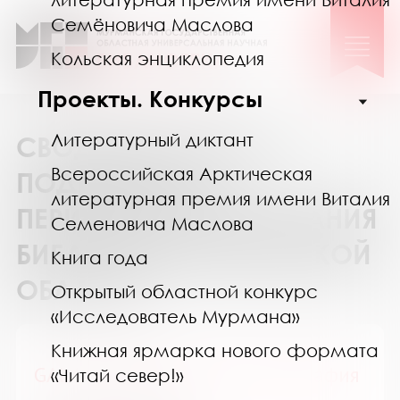
Семёновича Маслова
Кольская энциклопедия
Проекты. Конкурсы
Литературный диктант
СВОДНЫЙ КАТАЛОГ
Всероссийская Арктическая
ПОДПИСКИ НА
литературная премия имени Виталия
ПЕРИОДИЧЕСКИЕ ИЗДАНИЯ
Семеновича Маслова
БИБЛИОТЕК МУРМАНСКОЙ
Книга года
ОБЛАСТИ
Открытый областной конкурс
«Исследователь Мурмана»
Книжная ярмарка нового формата
GALA Биография / ГАЛА Биография
«Читай север!»