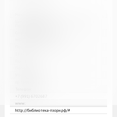
Название библиотеки:
Централизованная библиотечная система г.
Полярные Зори
Сокращенное название:
МБУК "ЦБС г. Полярные Зори"
Почтовый индекс:
184230
Город:
Полярные Зори
Улица, дом:
пр. Нивский, д. 7А
Телефон:
+7 (991) 6702687
www:
http://библиотека-пзори.рф/#