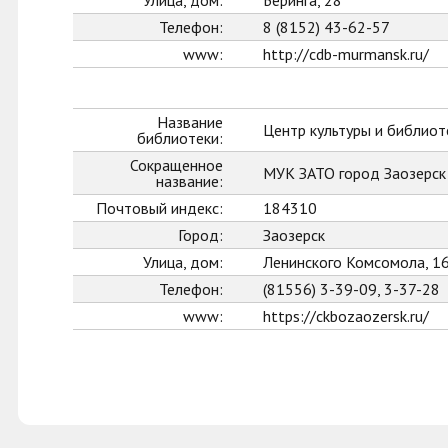
Улица, дом:
Беринга, 28
Телефон:
8 (8152) 43-62-57
www:
http://cdb-murmansk.ru/
Название
Центр культуры и библиот
библиотеки:
Сокращенное
МУК ЗАТО город Заозерс
название:
Почтовый индекс:
184310
Город:
Заозерск
Улица, дом:
Ленинского Комсомола, 1
Телефон:
(81556) 3-39-09, 3-37-28
www:
https://ckbozaozersk.ru/