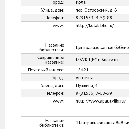
Город:
Кола
Улица, дом:
пер. Островский, д. 6
Телефон:
8 (81553) 3-59-88
www:
http://kolabiblio.ru/
Название
Централизованная библиот
библиотеки:
Сокращенное
МБУК ЦБС г. Апатиты
название:
Почтовый индекс:
184211
Город:
Апатиты
Улица, дом:
Пушкина, 4
Телефон:
8 (81555) 7-08-39
www:
http://www.apatitylibr.ru/
Название
"Централизованная библио
библиотеки: