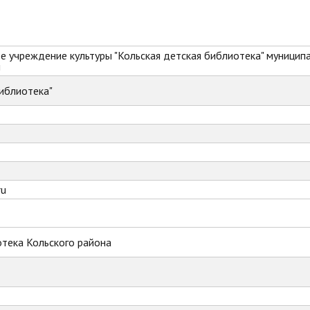
 учреждение культуры "Кольская детская библиотека" муницип
и
иблиотека"
ru
тека Кольского района