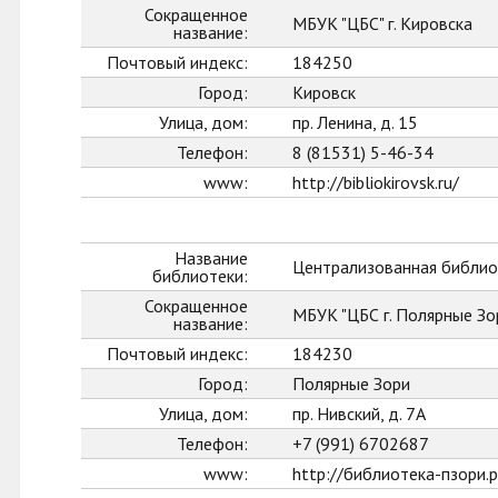
Сокращенное
МБУК "ЦБС" г. Кировска
название:
Почтовый индекс:
184250
Город:
Кировск
Улица, дом:
пр. Ленина, д. 15
Телефон:
8 (81531) 5-46-34
www:
http://bibliokirovsk.ru/
Название
Централизованная библиот
библиотеки:
Сокращенное
МБУК "ЦБС г. Полярные Зо
название:
Почтовый индекс:
184230
Город:
Полярные Зори
Улица, дом:
пр. Нивский, д. 7А
Телефон:
+7 (991) 6702687
www:
http://библиотека-пзори.