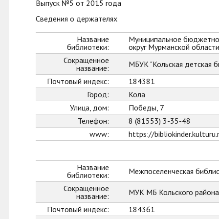
Выпуск №5 от 2015 года
Сведения о держателях
Название
Муниципальное бюджетное
библиотеки:
округ Мурманской област
Сокращенное
МБУК "Кольская детская б
название:
Почтовый индекс:
184381
Город:
Кола
Улица, дом:
Победы, 7
Телефон:
8 (81553) 3-35-48
www:
https://bibliokinder.kulturu.
Название
Межпоселенческая библио
библиотеки:
Сокращенное
МУК МБ Кольского района
название:
Почтовый индекс:
184361