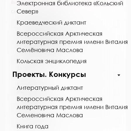
Выпуск №7 / 8 от 2015 года
Электронная библиотека «Кольский
Север»
Сведения о держателях
Краеведческий диктант
Название библиотеки:
Кандалакшская централизованная
Всероссийская Арктическая
библиотечная система
литературная премия имени Виталия
Сокращенное название:
Семёновича Маслова
МБУ Кандалакшская ЦБС
Почтовый индекс:
Кольская энциклопедия
184042
Проекты. Конкурсы
Город:
Кандалакша
Литературный диктант
Улица, дом:
Всероссийская Арктическая
Первомайская, 40
литературная премия имени Виталия
Телефон:
Семеновича Маслова
8 (81533) 9-21-92
www:
Книга года