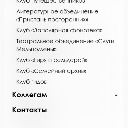
Клуб путешественников
https://bibliokinder.kulturu.ru
Литературное объединение
«Пристань посторонних»
Название библиотеки:
Клуб «Заполярная фонотека»
Межпоселенческая библиотека Кольского
района
Театральное объединение «Слуги
Сокращенное название:
Мельпомены»
МУК МБ Кольского района
Клуб «Гиря и сельдерей»
Почтовый индекс:
184361
Клуб «Семейный архив»
Город:
Клуб гидов
Кола
Улица, дом:
Коллегам
пер. Островский, д. 6
Телефон:
Контакты
8 (81553) 3-59-88
www: