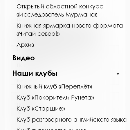
http://cbskanda.ru
Открытый областной конкурс
«Исследователь Мурмана»
Название библиотеки:
Книжная ярмарка нового формата
Муниципальное бюджетное учреждение
культуры "Кольская детская библиотека"
«Читай север!»
муниципального образования Кольский
муниципальный округ Мурманской области
Архив
Сокращенное название:
Видео
МБУК "Кольская детская библиотека"
Почтовый индекс:
Наши клубы
184381
Город:
Книжный клуб «Переплёт»
Кола
Улица, дом:
Клуб «Покорители Рунета»
Победы, 7
Клуб «Старшие»
Телефон:
Клуб разговорного английского языка
8 (81553) 3-35-48
www: