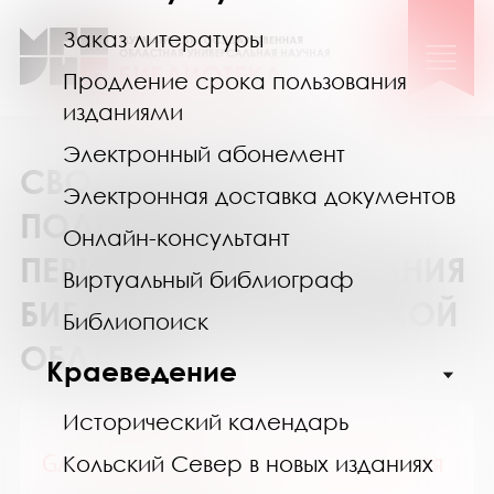
Заказ литературы
Продление срока пользования
изданиями
Электронный абонемент
СВОДНЫЙ КАТАЛОГ
Электронная доставка документов
ПОДПИСКИ НА
Онлайн-консультант
ПЕРИОДИЧЕСКИЕ ИЗДАНИЯ
Виртуальный библиограф
БИБЛИОТЕК МУРМАНСКОЙ
Библиопоиск
ОБЛАСТИ
Краеведение
Исторический календарь
GALA Биография / ГАЛА Биография
Кольский Север в новых изданиях