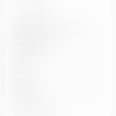
http://kolabiblio.ru/
Название библиотеки:
Централизованная библиотечная система г.
Апатиты
Сокращенное название:
МБУК ЦБС г. Апатиты
Почтовый индекс:
184211
Город:
Апатиты
Улица, дом:
Пушкина, 4
Телефон:
8 (81555) 7-08-39
www:
http://www.apatitylibr.ru/