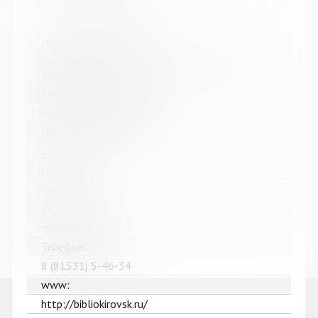
Название библиотеки:
"Централизованная библиотечная система" г.
Кировска
Сокращенное название:
МБУК "ЦБС" г. Кировска
Почтовый индекс:
184250
Город:
Кировск
Улица, дом:
пр. Ленина, д. 15
Телефон:
8 (81531) 5-46-34
www:
http://bibliokirovsk.ru/