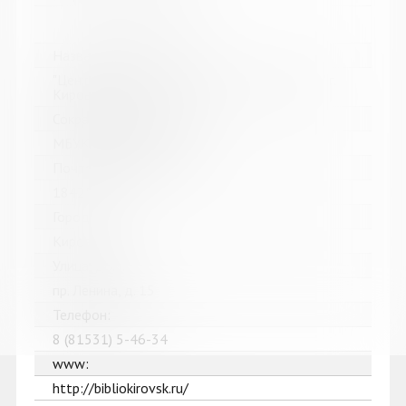
Название библиотеки:
"Централизованная библиотечная система" г.
Кировска
Сокращенное название:
МБУК "ЦБС" г. Кировска
Почтовый индекс:
184250
Город:
Кировск
Улица, дом:
пр. Ленина, д. 15
Телефон:
8 (81531) 5-46-34
www:
http://bibliokirovsk.ru/