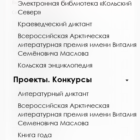
Выпуск №9 от 2015 года
Электронная библиотека «Кольский
Север»
Сведения о держателях
Краеведческий диктант
Название библиотеки:
Кандалакшская централизованная
Всероссийская Арктическая
библиотечная система
литературная премия имени Виталия
Сокращенное название:
Семёновича Маслова
МБУ Кандалакшская ЦБС
Почтовый индекс:
Кольская энциклопедия
184042
Проекты. Конкурсы
Город:
Кандалакша
Литературный диктант
Улица, дом:
Всероссийская Арктическая
Первомайская, 40
литературная премия имени Виталия
Телефон:
Семеновича Маслова
8 (81533) 9-21-92
www:
Книга года