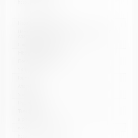
http://kolabiblio.ru/
Название библиотеки:
Централизованная библиотечная система г.
Апатиты
Сокращенное название:
МБУК ЦБС г. Апатиты
Почтовый индекс:
184211
Город:
Апатиты
Улица, дом:
Пушкина, 4
Телефон:
8 (81555) 7-08-39
www:
http://www.apatitylibr.ru/