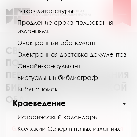
Заказ литературы
Продление срока пользования
изданиями
Электронный абонемент
СВОДНЫЙ КАТАЛОГ
Электронная доставка документов
ПОДПИСКИ НА
Онлайн-консультант
ПЕРИОДИЧЕСКИЕ ИЗДАНИЯ
Виртуальный библиограф
БИБЛИОТЕК МУРМАНСКОЙ
Библиопоиск
ОБЛАСТИ
Краеведение
Исторический календарь
GALA Биография / ГАЛА Биография
Кольский Север в новых изданиях