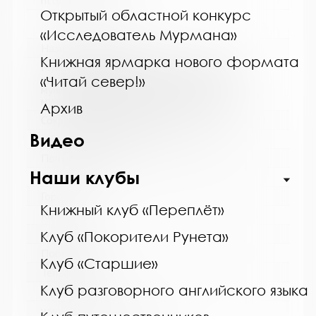
http://cbskanda.ru
Открытый областной конкурс
«Исследователь Мурмана»
Название библиотеки:
Книжная ярмарка нового формата
Муниципальное бюджетное учреждение
культуры "Кольская детская библиотека"
«Читай север!»
муниципального образования Кольский
муниципальный округ Мурманской области
Архив
Сокращенное название:
Видео
МБУК "Кольская детская библиотека"
Почтовый индекс:
Наши клубы
184381
Город:
Книжный клуб «Переплёт»
Кола
Улица, дом:
Клуб «Покорители Рунета»
Победы, 7
Клуб «Старшие»
Телефон:
Клуб разговорного английского языка
8 (81553) 3-35-48
www: