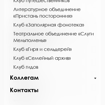
Клуб путешественников
https://bibliokinder.kulturu.ru
Литературное объединение
«Пристань посторонних»
Название библиотеки:
Клуб «Заполярная фонотека»
Межпоселенческая библиотека Кольского
района
Театральное объединение «Слуги
Сокращенное название:
Мельпомены»
МУК МБ Кольского района
Клуб «Гиря и сельдерей»
Почтовый индекс:
184361
Клуб «Семейный архив»
Город:
Клуб гидов
Кола
Улица, дом:
Коллегам
пер. Островский, д. 6
Телефон:
Контакты
8 (81553) 3-59-88
www: