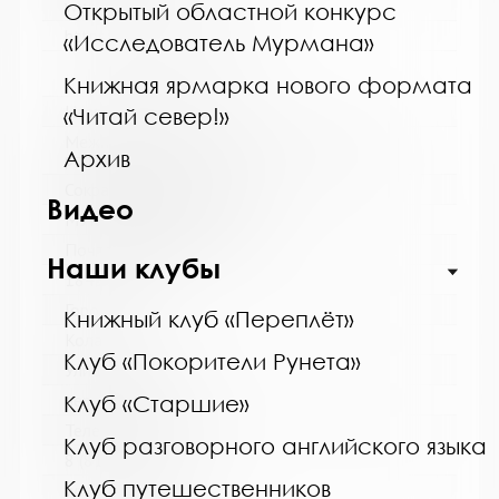
www:
Открытый областной конкурс
https://bibliokinder.kulturu.ru
«Исследователь Мурмана»
Книжная ярмарка нового формата
Название библиотеки:
«Читай север!»
Межпоселенческая библиотека Кольского
Архив
района
Сокращенное название:
Видео
МУК МБ Кольского района
Почтовый индекс:
Наши клубы
184361
Город:
Книжный клуб «Переплёт»
Кола
Клуб «Покорители Рунета»
Улица, дом:
пер. Островский, д. 6
Клуб «Старшие»
Телефон:
Клуб разговорного английского языка
8 (81553) 3-59-88
Клуб путешественников
www: