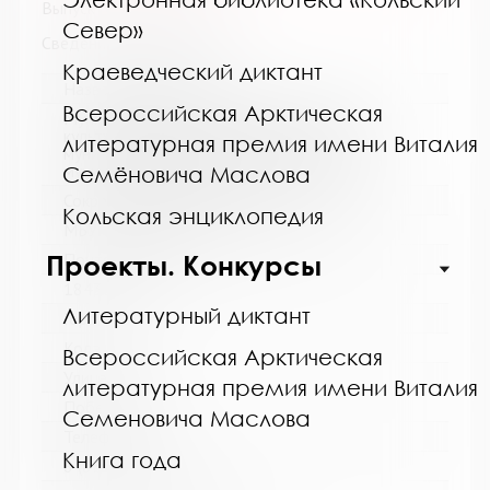
Выпуск №2 от 2017 года
Север»
Сведения о держателях
Краеведческий диктант
Название библиотеки:
Всероссийская Арктическая
Муниципальное бюджетное учреждение
культуры "Кольская детская библиотека"
литературная премия имени Виталия
муниципального образования Кольский
муниципальный округ Мурманской области
Семёновича Маслова
Сокращенное название:
Кольская энциклопедия
МБУК "Кольская детская библиотека"
Проекты. Конкурсы
Почтовый индекс:
184381
Литературный диктант
Город:
Кола
Всероссийская Арктическая
Улица, дом:
литературная премия имени Виталия
Победы, 7
Семеновича Маслова
Телефон:
Книга года
8 (81553) 3-35-48