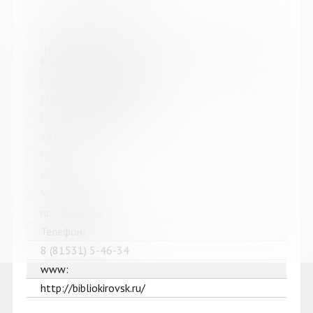
Название библиотеки:
"Централизованная библиотечная система" г.
Кировска
Сокращенное название:
МБУК "ЦБС" г. Кировска
Почтовый индекс:
184250
Город:
Кировск
Улица, дом:
пр. Ленина, д. 15
Телефон:
8 (81531) 5-46-34
www:
http://bibliokirovsk.ru/