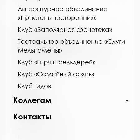
http://kolabiblio.ru/
Литературное объединение
«Пристань посторонних»
Название библиотеки:
Клуб «Заполярная фонотека»
Мурмашинская городская библиотека
Театральное объединение «Слуги
Сокращенное название:
Мельпомены»
МБУК Мурмашинская городская библиотека
Почтовый индекс:
Клуб «Гиря и сельдерей»
184355
Клуб «Семейный архив»
Город:
Клуб гидов
п. Мурмаши
Улица, дом:
Коллегам
Энергетиков, 7
Телефон:
Контакты
8(81553) 6-36-69
www:
http://murmashi-library.ru/