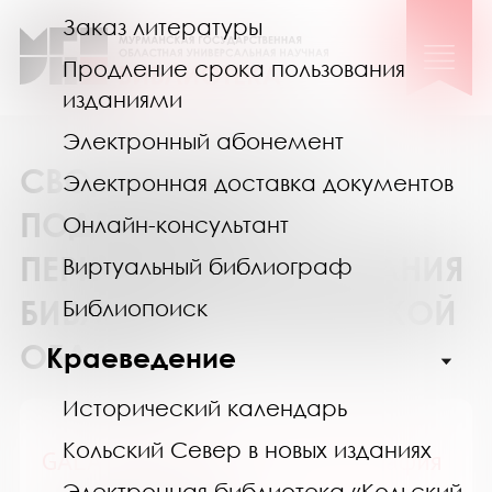
Заказ литературы
Продление срока пользования
изданиями
Электронный абонемент
СВОДНЫЙ КАТАЛОГ
Электронная доставка документов
ПОДПИСКИ НА
Онлайн-консультант
ПЕРИОДИЧЕСКИЕ ИЗДАНИЯ
Виртуальный библиограф
БИБЛИОТЕК МУРМАНСКОЙ
Библиопоиск
ОБЛАСТИ
Краеведение
Исторический календарь
Кольский Север в новых изданиях
GALA Биография / ГАЛА Биография
Электронная библиотека «Кольский