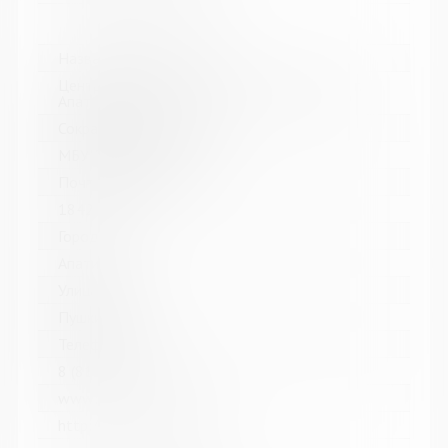
Название библиотеки:
Централизованная библиотечная система г.
Апатиты
Сокращенное название:
МБУК ЦБС г. Апатиты
Почтовый индекс:
184211
Город:
Апатиты
Улица, дом:
Пушкина, 4
Телефон:
8 (81555) 7-08-39
www:
http://www.apatitylibr.ru/