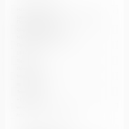
Название библиотеки:
Централизованная библиотечная система г.
Полярные Зори
Сокращенное название:
МБУК "ЦБС г. Полярные Зори"
Почтовый индекс:
184230
Город:
Полярные Зори
Улица, дом:
пр. Нивский, д. 7А
Телефон:
+7 (991) 6702687
www:
http://библиотека-пзори.рф/#