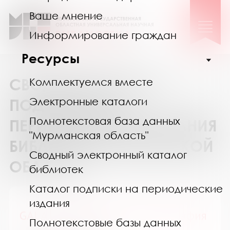
Ваше мнение
Информирование граждан
Ресурсы
СВОДНЫЙ КАТАЛОГ
Комплектуемся вместе
Электронные каталоги
ПОДПИСКИ НА
Полнотекстовая база данных
ПЕРИОДИЧЕСКИЕ ИЗДАНИЯ
"Мурманская область"
БИБЛИОТЕК МУРМАНСКОЙ
Сводный электронный каталог
ОБЛАСТИ
библиотек
Каталог подписки на периодические
издания
GALA Биография / ГАЛА Биография
Полнотекстовые базы данных