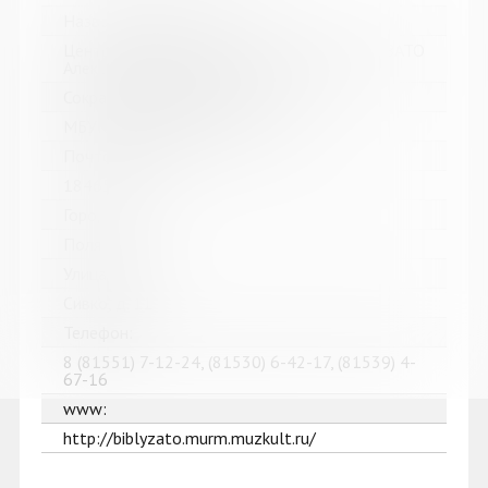
Название библиотеки:
Централизованная библиотечная система ЗАТО
Александровск Мурманской области
Сокращенное название:
МБУК "ЦБС ЗАТО Александровск"
Почтовый индекс:
184650
Город:
Полярный
Улица, дом:
Сивко, д. 11
Телефон:
8 (81551) 7-12-24, (81530) 6-42-17, (81539) 4-
67-16
www:
http://biblyzato.murm.muzkult.ru/