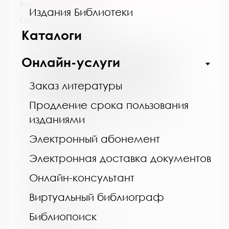
Выпуск №6 от 2018 года
Издания Библиотеки
Сведения о держателях
Каталоги
Название библиотеки:
Муниципальное бюджетное учреждение
Онлайн-услуги
культуры "Кольская детская библиотека"
муниципального образования Кольский
муниципальный округ Мурманской области
Заказ литературы
Сокращенное название:
Продление срока пользования
МБУК "Кольская детская библиотека"
изданиями
Почтовый индекс:
184381
Электронный абонемент
Город:
Электронная доставка документов
Кола
Онлайн-консультант
Улица, дом:
Победы, 7
Виртуальный библиограф
Телефон:
Библиопоиск
8 (81553) 3-35-48