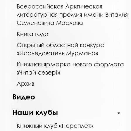
Всероссийская Арктическая
http://monlib.ru/
литературная премия имени Виталия
Семеновича Маслова
Название библиотеки:
Книга года
Межпоселенческая библиотека Кольского
района
Открытый областной конкурс
Сокращенное название:
«Исследователь Мурмана»
МУК МБ Кольского района
Почтовый индекс:
Книжная ярмарка нового формата
184361
«Читай север!»
Город:
Архив
Кола
Улица, дом:
Видео
пер. Островский, д. 6
Телефон:
Наши клубы
8 (81553) 3-59-88
Книжный клуб «Переплёт»
www: