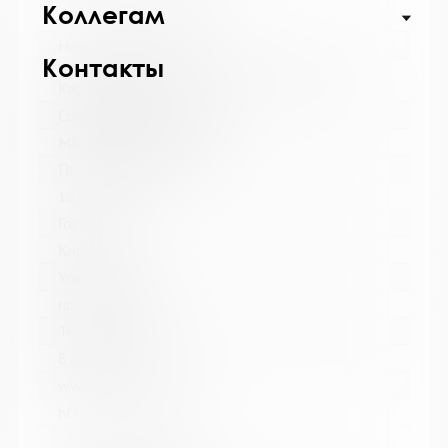
Коллегам
Название библиотеки:
Контакты
"Централизованная библиотечная система" г.
Кировска
Сокращенное название:
МБУК "ЦБС" г. Кировска
Почтовый индекс:
184250
Город:
Кировск
Улица, дом:
пр. Ленина, д. 15
Телефон:
8 (81531) 5-46-34
www:
http://bibliokirovsk.ru/