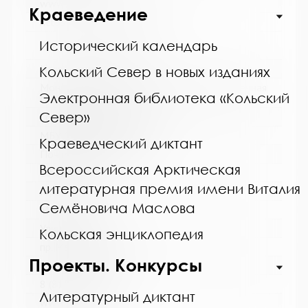
www:
Краеведение
https://bibliokinder.kulturu.ru
Исторический календарь
Название библиотеки:
Кольский Север в новых изданиях
Мончегорская централизованная библиотечная
Электронная библиотека «Кольский
система
Север»
Сокращенное название:
МБУК Мончегорская ЦБС
Краеведческий диктант
Почтовый индекс:
Всероссийская Арктическая
184511
литературная премия имени Виталия
Город:
Семёновича Маслова
Мончегорск
Улица, дом:
Кольская энциклопедия
пр. Металлургов, д. 27
Проекты. Конкурсы
Телефон:
8 (81536) 7-40-28
Литературный диктант
www: