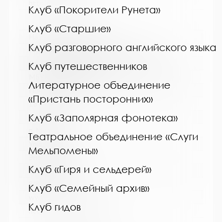
http://kolabiblio.ru/
Клуб «Покорители Рунета»
Клуб «Старшие»
Название библиотеки:
Клуб разговорного английского языка
Мурмашинская городская библиотека
Сокращенное название:
Клуб путешественников
МБУК Мурмашинская городская библиотека
Литературное объединение
Почтовый индекс:
«Пристань посторонних»
184355
Клуб «Заполярная фонотека»
Город:
п. Мурмаши
Театральное объединение «Слуги
Улица, дом:
Мельпомены»
Энергетиков, 7
Клуб «Гиря и сельдерей»
Телефон:
8(81553) 6-36-69
Клуб «Семейный архив»
www:
Клуб гидов
http://murmashi-library.ru/