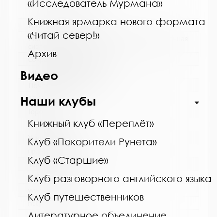
«Исследователь Мурмана»
Книжная ярмарка нового формата
Название библиотеки:
«Читай север!»
Мончегорская централизованная библиотечная
система
Архив
Сокращенное название:
МБУК Мончегорская ЦБС
Видео
Почтовый индекс:
Наши клубы
184511
Город:
Книжный клуб «Переплёт»
Мончегорск
Улица, дом:
Клуб «Покорители Рунета»
пр. Металлургов, д. 27
Клуб «Старшие»
Телефон:
8 (81536) 7-40-28
Клуб разговорного английского языка
www:
Клуб путешественников
http://monlib.ru/
Литературное объединение