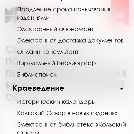
Продление срока пользования
изданиями
Электронный абонемент
Электронная доставка документов
СВОДНЫЙ КАТАЛОГ
Онлайн-консультант
ПОДПИСКИ НА
Виртуальный библиограф
ПЕРИОДИЧЕСКИЕ ИЗДАНИЯ
Библиопоиск
БИБЛИОТЕК МУРМАНСКОЙ
Краеведение
ОБЛАСТИ
Исторический календарь
Кольский Север в новых изданиях
Электронная библиотека «Кольский
GALA Биография / ГАЛА Биография
Север»