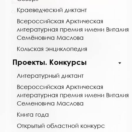
Выпуск №7 от 2018 года
Краеведческий диктант
Сведения о держателях
Всероссийская Арктическая
Название библиотеки:
литературная премия имени Виталия
Кильдинская городская библиотека
Семёновича Маслова
Сокращенное название:
МБУК "Кильдинская городская библиотека"
Кольская энциклопедия
Почтовый индекс:
Проекты. Конкурсы
184367
Город:
Литературный диктант
п. Кильдинстрой
Всероссийская Арктическая
Улица, дом:
литературная премия имени Виталия
Советская, 2
Семеновича Маслова
Телефон:
8 (81553) 9-41-60
Книга года
www:
Открытый областной конкурс
http://biblio-mokildin.ru