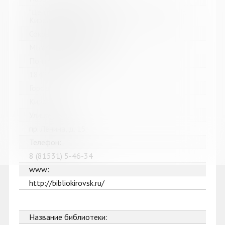
"Централизованная библиотечная система" г.
Кировска
Сокращенное название:
МБУК "ЦБС" г. Кировска
Почтовый индекс:
184250
Город:
Кировск
Улица, дом:
пр. Ленина, д. 15
Телефон:
8 (81531) 5-46-34
www:
http://bibliokirovsk.ru/
Название библиотеки: