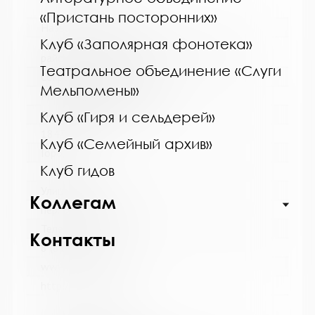
«Пристань посторонних»
Название библиотеки:
Клуб «Заполярная фонотека»
Межпоселенческая библиотека Кольского
района
Театральное объединение «Слуги
Сокращенное название:
Мельпомены»
МУК МБ Кольского района
Почтовый индекс:
Клуб «Гиря и сельдерей»
184361
Клуб «Семейный архив»
Город:
Клуб гидов
Кола
Улица, дом:
Коллегам
пер. Островский, д. 6
Телефон:
Контакты
8 (81553) 3-59-88
www:
http://kolabiblio.ru/