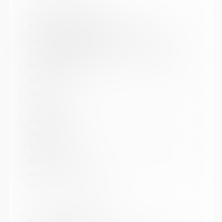
Название библиотеки:
Мурмашинская городская библиотека
Сокращенное название:
МБУК Мурмашинская городская библиотека
Почтовый индекс:
184355
Город:
п. Мурмаши
Улица, дом:
Энергетиков, 7
Телефон:
8(81553) 6-36-69
www:
http://murmashi-library.ru/
Название библиотеки: