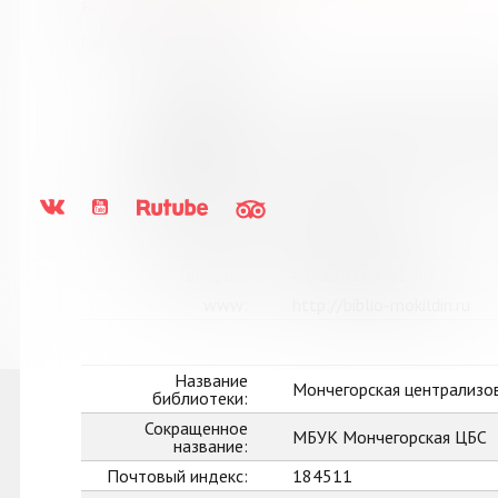
Выпуск №8 от 2018 года
Сведения о держателях
Название
Кильдинская городская б
библиотеки:
Сокращенное
МБУК "Кильдинская город
название:
Почтовый индекс:
184367
Город:
п. Кильдинстрой
Улица, дом:
Советская, 2
Телефон:
8 (81553) 9-41-60
www:
http://biblio-mokildin.ru
Название
Мончегорская централизо
библиотеки:
Сокращенное
МБУК Мончегорская ЦБС
название:
Почтовый индекс:
184511