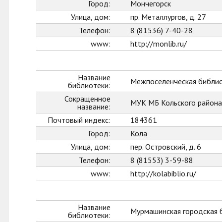
Город:
Мончегорск
Улица, дом:
пр. Металлургов, д. 27
Телефон:
8 (81536) 7-40-28
www:
http://monlib.ru/
Название
Межпоселенческая библио
библиотеки:
Сокращенное
МУК МБ Кольского района
название:
Почтовый индекс:
184361
Город:
Кола
Улица, дом:
пер. Островский, д. 6
Телефон:
8 (81553) 3-59-88
www:
http://kolabiblio.ru/
Название
Мурмашинская городская 
библиотеки: