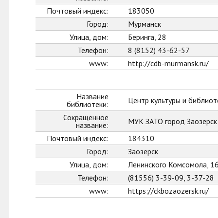
Почтовый индекс:
183050
Город:
Мурманск
Улица, дом:
Беринга, 28
Телефон:
8 (8152) 43-62-57
www:
http://cdb-murmansk.ru/
Название
Центр культуры и библиот
библиотеки:
Сокращенное
МУК ЗАТО город Заозерс
название:
Почтовый индекс:
184310
Город:
Заозерск
Улица, дом:
Ленинского Комсомола, 1
Телефон:
(81556) 3-39-09, 3-37-28
www:
https://ckbozaozersk.ru/