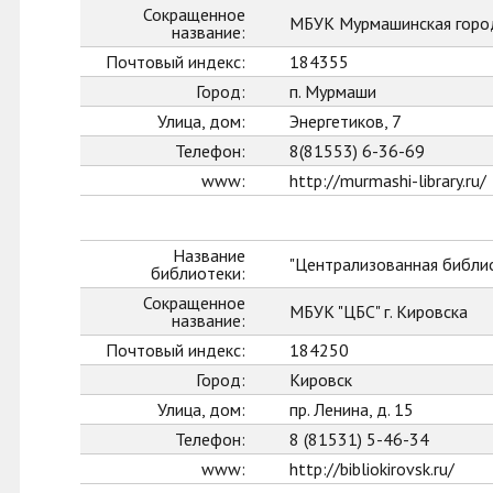
Сокращенное
МБУК Мурмашинская горо
название:
Почтовый индекс:
184355
Город:
п. Мурмаши
Улица, дом:
Энергетиков, 7
Телефон:
8(81553) 6-36-69
www:
http://murmashi-library.ru/
Название
"Централизованная библио
библиотеки:
Сокращенное
МБУК "ЦБС" г. Кировска
название:
Почтовый индекс:
184250
Город:
Кировск
Улица, дом:
пр. Ленина, д. 15
Телефон:
8 (81531) 5-46-34
www:
http://bibliokirovsk.ru/