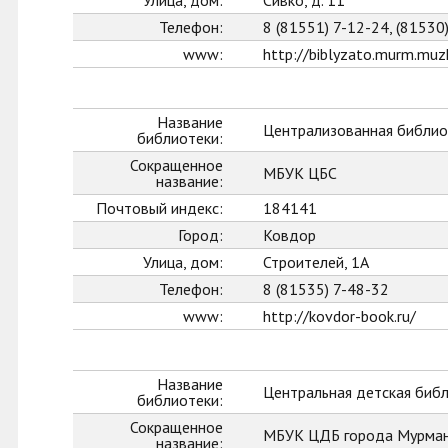
Улица, дом:
Сивко, д. 11
Телефон:
8 (81551) 7-12-24, (81530
www:
http://biblyzato.murm.muzk
Название
Централизованная библио
библиотеки:
Сокращенное
МБУК ЦБС
название:
Почтовый индекс:
184141
Город:
Ковдор
Улица, дом:
Строителей, 1А
Телефон:
8 (81535) 7-48-32
www:
http://kovdor-book.ru/
Название
Центральная детская биб
библиотеки:
Сокращенное
МБУК ЦДБ города Мурман
название: