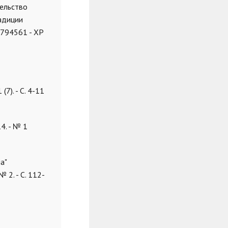
тельство
радиции
1794561 - ХР
7). - С. 4-11
4. - № 1
а"
 2. - С. 112-