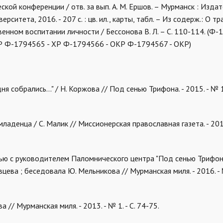
еской конференции
/ отв. за вып. А. М. Ершов. – Мурманск : Изда
ситета, 2016. - 207 с. : цв. ил., карты, табл. – Из содерж.: О т
нном воспитании личности / Бессонова В. Л. – С. 110-114. (Ф-
Р Ф-1794565 - ХР Ф-1794566 - ОКР Ф-1794567 - ОКР)
 собрались..." / Н. Коржова // Под сенью Трифона. - 2015. - № 1 (
аденца / С. Малик // Миссионерская православная газета. - 201
вью с руководителем Паломнического центра "Под сенью Трифон
ева ; беседовала Ю. Мельникова // Мурманская миля. - 2016. - №
// Мурманская миля. - 2013. - № 1. - С. 74-75.