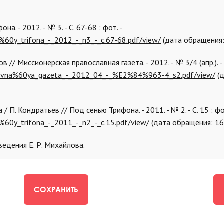
. - 2012. - № 3. - С. 67-68 : фот. -
n%60y_trifona_-_2012_-_n3_-_c.67-68.pdf/view/
(дата обращения:
// Миссионерская православная газета. - 2012. - № 3/4 (апр.). - С.
oslavna%60ya_gazeta_-_2012_04_-_%E2%84%963-4_s2.pdf/view/
(
 П. Кондратьев // Под сенью Трифона. - 2011. - № 2. - С. 15 : фот
n%60y_trifona_-_2011_-_n2_-_c.15.pdf/view/
(дата обращения: 16
ведения Е. Р. Михайлова.
СОХРАНИТЬ