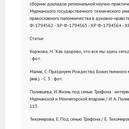
с
борник докладов региональной научно-практич
Мурманского государственного технического универ
православного паломничества в духовно-нравстве
Ф-1794562 - ХР Ф-1794563 - ХР Ф-1794564 - Х
Статьи
Коржова, Н. "Как здорово, что все мы здесь сегодня
: фот.
Малик, С. Празднуем Рождество Божественного мл
(янв.). - С. 3 : фот.
Поливцева, И. Жизнь под сенью Трифона : интер
Мурманской и Мончегорской епархии / И. А. Поливц
113.
Тихомирова, Е. Под сенью Трифона / Е. Тихомирова 