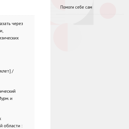
Помоги себе сам
азать через
и,
изических
клет] /
нический
урм. и
х
й области :