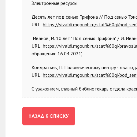
Электронные ресурсы
Десять лет под сенью Трифона // Под сенью Трифона
URL:
https://vivaldi.mgounb.ru/stat%60qi/pod_se
Иванов, И. 10 лет "Под сенью Трифона" / И. Иванов 
URL:
https://vivaldi.mgounb.ru/stat%60qi/prav
обращения: 16.04.2021).
Кондратьев, П. Паломническому центру - два года /
URL:
https://vivaldi.mgounb.ru/stat%60qi/pod_se
С уважением, главный библиотекарь отдела крае
НАЗАД К СПИСКУ