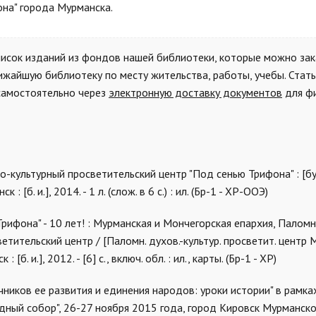
на" города Мурманска.
исок изданий из фондов нашей библиотеки, которые можно зак
айшую библиотеку по месту жительства, работы, учебы. Стать
 самостоятельно через
электронную доставку документов
для ф
культурный просветительский центр "Под сенью Трифона" : [бу
 : [б. и.], 2014. -
1 л
. (слож. в 6 с.) : ил. (Бр-1 - ХР-ООЭ)
ифона" - 10 лет! : Мурманская и Мончегорская епархия, Палом
ительский центр / [Паломн. духов.-культур. просветит. центр М
б. и.], 2012. - [6] с., включ. обл. : ил., карты. (Бр-1 - ХР)
очников ее развития и единения народов: уроки истории" в рамка
ный собор", 26-27 ноября 2015 года, город Кировск Мурманско