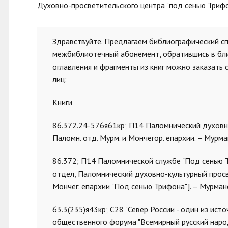
Духовно-просветительского центра "под сенью Трифо
Здравствуйте. Предлагаем библиографический сп
межбиблиотечный абонемент, обратившись в ближ
оглавления и фрагменты из книг можно заказать
лиц:
Книги
86.372.24-576я61кр; П14 Паломнический духовно-
Паломн. отд. Мурм. и Мончегор. епархии. – Мурманск
86.372; П14 Паломнической службе "Под сенью Тр
отдел, Паломнический духовно-культурный просвет
Мончег. епархии "Под сенью Трифона"]. – Мурманск : [
63.3(235)я43кр; С28 "Север России - один из ист
общественного форума "Всемирный русский народ