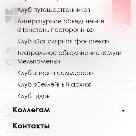
Клуб путешественников
Литературное объединение
«Пристань посторонних»
Клуб «Заполярная фонотека»
АРХИВ ВЫПОЛНЕННЫХ
Театральное объединение «Слуги
СПРАВОК И ПОИСК
Мельпомены»
Клуб «Гиря и сельдерей»
ПОКАЗАТЬ ПОДРАЗДЕЛЫ ⇒
Клуб «Семейный архив»
Клуб гидов
№10284 (Мурманская область) от 20
Коллегам
апреля 2018
Контакты
Здравствуйте. пожалуйста вышлите мне список