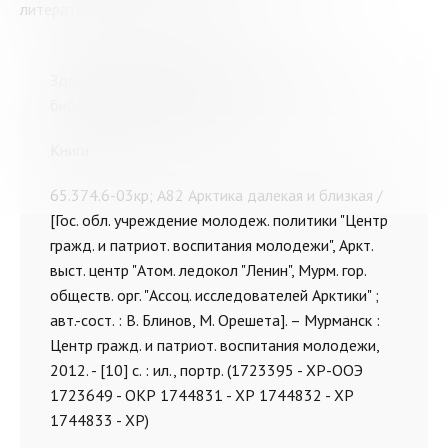
литературы о ледоколе "Ленин"
Здравствуйте, Виктория. Предлагаем Вам
библиографический список:
Книги
65.374.6-03кр; А82 Арктика далекая и близкая /
[Гос. обл. учреждение молодеж. политики "Центр
гражд. и патриот. воспитания молодежи", Аркт.
выст. центр "Атом. ледокол "Ленин", Мурм. гор.
обществ. орг. "Ассоц. исследователей Арктики" ;
авт.-сост. : В. Блинов, М. Орешета]. – Мурманск :
Центр гражд. и патриот. воспитания молодежи,
2012. - [10] с. : ил., портр. (1723395 - ХР-ООЭ
1723649 - ОКР 1744831 - ХР 1744832 - ХР
1744833 - ХР)