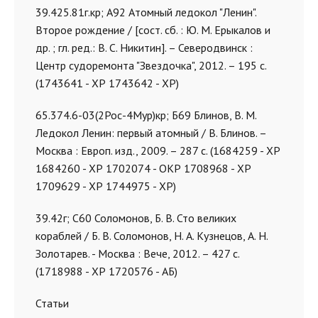
39.425.81г.кр; А92 Атомный ледокол "Ленин".
Второе рождение / [сост. сб. : Ю. М. Ерыкалов и
др. ; гл. ред.: В. С. Никитин]. – Северодвинск :
Центр судоремонта "Звездочка", 2012. – 195 с.
(1743641 - ХР 1743642 - ХР)
65.374.6-03(2Рос-4Мур)кр; Б69 Блинов, В. М.
Ледокол Ленин: первый атомный / В. Блинов. –
Москва : Европ. изд., 2009. – 287 с. (1684259 - ХР
1684260 - ХР 1702074 - ОКР 1708968 - ХР
1709629 - ХР 1744975 - ХР)
39.42г; С60 Соломонов, Б. В. Сто великих
кораблей / Б. В. Соломонов, Н. А. Кузнецов, А. Н.
Золотарев. - Москва : Вече, 2012. – 427 с.
(1718988 - ХР 1720576 - АБ)
Статьи