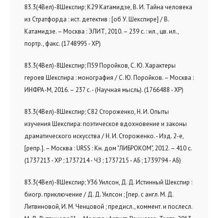
83.3(4Вел)-8Шекспир; К29 Катамидзе, В. И. Тайна человека
из Стратфорда : ист. детектив : [об У. Шекспире] / В.
Катамидзе. – Москва : ЭЛИТ, 2010. – 239 с. : ил., цв. ил.,
портр., факс. (1748995 - ХР)
83.3(4Вел)-8Шекспир; П59 Поройков, С. Ю. Характеры
героев Шекспира : монография / С. Ю. Поройков. – Москва :
ИНФРА-М, 2016. – 237 с. - (Научная мысль). (1766488 - ХР)
83.3(4Вел)-8Шекспир; С82 Стороженко, Н. И. Опыты
изучения Шекспира: поэтическое вдохновение и законы
драматического искусства / Н. И. Стороженко. - Изд. 2-е,
[репр.]. – Москва : URSS : Кн. дом "ЛИБРОКОМ", 2012. – 410 с.
(1737213 - ХР ; 1737214 - ЧЗ ; 1737215 - АБ ; 1739794 - АБ)
83.3(4Вел)-8Шекспир; У36 Уилсон, Д. Д. Истинный Шекспир :
биогр. приключение / Д. Д. Уилсон ; [пер. с англ. М. Д.
Литвиновой, И. М. Ченцовой ; предисл., коммент. и послесл.