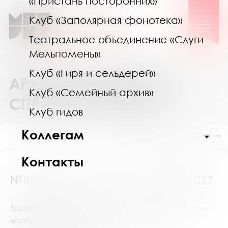
«Пристань посторонних»
Клуб «Заполярная фонотека»
Театральное объединение «Слуги
Мельпомены»
Клуб «Гиря и сельдерей»
АРХИВ ВЫПОЛНЕННЫХ
Клуб «Семейный архив»
СПРАВОК И ПОИСК
Клуб гидов
Коллегам
ПОКАЗАТЬ ПОДРАЗДЕЛЫ ⇒
Контакты
№8889 (Мурманск) от 21 января 2017
Здравствуйте,возможно ли подобрать литературу для
исследовательского проекта на тему: "Жизнь и