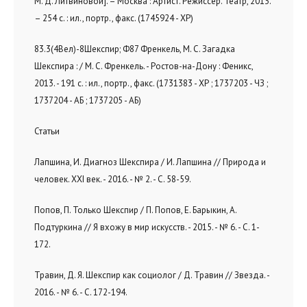
М. Д. Литвиновой]. – Москва : Артист. Режиссер. Театр, 2013.
– 254 с. : ил., портр., факс. (1745924 - ХР)
83.3(4Вел)-8Шекспир; Ф87 Френкель, М. С. Загадка
Шекспира : / М. С. Френкель. - Ростов-на-Дону : Феникс,
2013. - 191 с. : ил., портр., факс. (1731383 - ХР ; 1737203 - ЧЗ ;
1737204 - АБ ; 1737205 - АБ)
Статьи
Лапшина, И. Диагноз Шекспира / И. Лапшина // Природа и
человек. XXI век. - 2016. - № 2. - С. 58-59.
Попов, П. Только Шекспир / П. Попов, Е. Барыкин, А.
Подтуркина // Я вхожу в мир искусств. - 2015. - № 6. - С. 1-
172.
Травин, Д. Я. Шекспир как социолог / Д. Травин // Звезда. -
2016. - № 6. - С. 172-194.