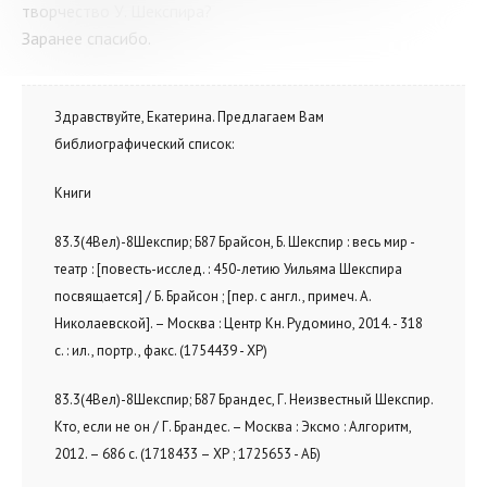
творчество У. Шекспира?
Заранее спасибо.
Здравствуйте, Екатерина. Предлагаем Вам
библиографический список:
Книги
83.3(4Вел)-8Шекспир; Б87 Брайсон, Б. Шекспир : весь мир -
театр : [повесть-исслед. : 450-летию Уильяма Шекспира
посвящается] / Б. Брайсон ; [пер. с англ., примеч. А.
Николаевской]. – Москва : Центр Кн. Рудомино, 2014. - 318
с. : ил., портр., факс. (1754439 - ХР)
83.3(4Вел)-8Шекспир; Б87 Брандес, Г. Неизвестный Шекспир.
Кто, если не он / Г. Брандес. – Москва : Эксмо : Алгоритм,
2012. – 686 с. (1718433 – ХР ; 1725653 - АБ)