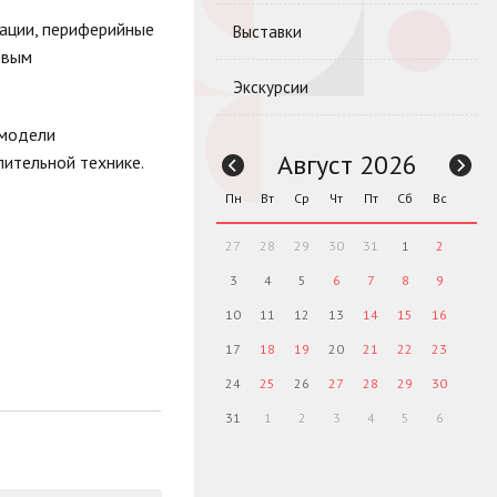
ации, периферийные
Выставки
рвым
Экскурсии
 модели
Август 2026
лительной технике.
Пн
Вт
Ср
Чт
Пт
Сб
Вс
27
28
29
30
31
1
2
3
4
5
6
7
8
9
10
11
12
13
14
15
16
17
18
19
20
21
22
23
24
25
26
27
28
29
30
31
1
2
3
4
5
6