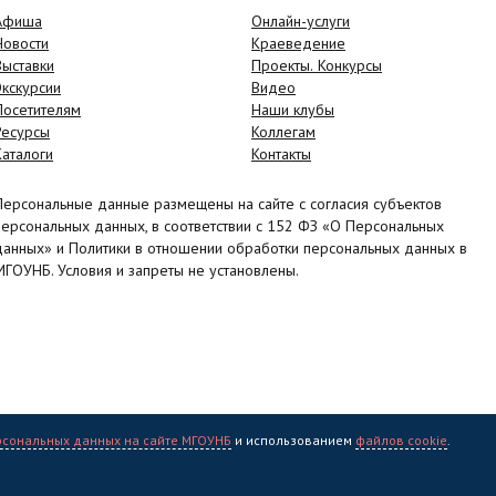
Афиша
Онлайн-услуги
Новости
Краеведение
Выставки
Проекты. Конкурсы
Экскурсии
Видео
Посетителям
Наши клубы
Ресурсы
Коллегам
Каталоги
Контакты
Персональные данные размещены на сайте с согласия субъектов
персональных данных, в соответствии с 152 ФЗ «О Персональных
данных» и Политики в отношении обработки персональных данных в
МГОУНБ. Условия и запреты не установлены.
рсональных данных на сайте МГОУНБ
и использованием
файлов cookie
.
учная библиотека" (МГОУНБ) © 2006 - 2026