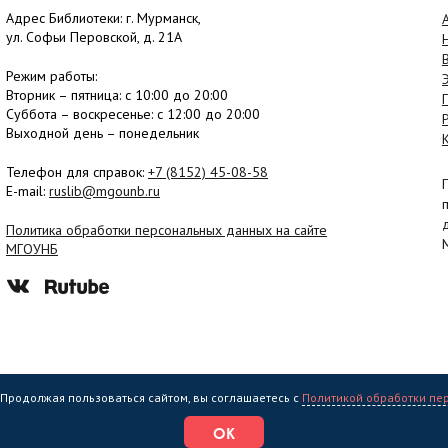
Адрес Библиотеки: г. Мурманск,
ул. Софьи Перовской, д. 21А
Режим работы:
Вторник –
пятница
: с 10:00 до 20:00
Суббота
– в
оскресенье
: c 12:00 до 20:00
Выходной день – понедельник
Телефон для справок:
+7 (8152)
45-08-58
E-mail:
ruslib@mgounb.ru
Политика обработки персональных данных на сайте
МГОУНБ
. Продолжая пользоваться сайтом, вы соглашаетесь с
Политикой обработки пе
еждение культуры "Мурманская государственная областная универсальная на
ОК