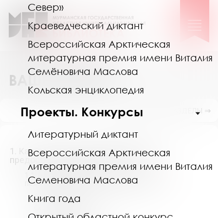
Север»
Краеведческий диктант
Всероссийская Арктическая
литературная премия имени Виталия
Семёновича Маслова
ВАШЕ МНЕНИЕ
Кольская энциклопедия
Проекты. Конкурсы
ПОКАЗАТЬ ПОДРАЗДЕЛЫ ⇒
Литературный диктант
1. Как Вы оцениваете качество услуг,
Всероссийская Арктическая
предоставляемых библиотекой?
*
литературная премия имени Виталия
1.1. В помещении библиотеки. Выберите,
Семеновича Маслова
пожалуйста, из списка Вашу оценку:
*
Очень доволен
Книга года
Скорее доволен
Открытый областной конкурс