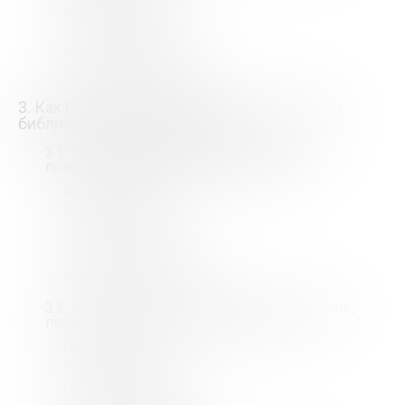
Скорее доволен
Скорее недоволен
Абсолютно недоволен
Затрудняюсь ответить
3. Как Вы оцениваете уровень проводимых
библиотекой мероприятий?
*
3.1. В помещении библиотеки. Выберите,
пожалуйста, из списка Вашу оценку:
*
Очень доволен
Скорее доволен
Скорее недоволен
Абсолютно недоволен
Затрудняюсь ответить
3.2. Удаленно через сеть Интернет. Выберите,
пожалуйста, из списка Вашу оценку:
*
Очень доволен
Скорее доволен
Скорее недоволен