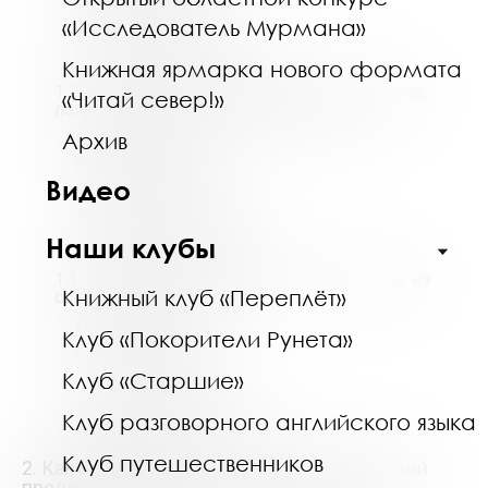
Скорее недоволен
«Исследователь Мурмана»
Абсолютно недоволен
Затрудняюсь ответить
Книжная ярмарка нового формата
1.2. Удаленно через сеть Интернет. Выберите,
«Читай север!»
пожалуйста, из списка Вашу оценку:
*
Архив
Очень доволен
Скорее доволен
Видео
Скорее недоволен
Абсолютно недоволен
Затрудняюсь ответить
Наши клубы
1.3. Вне стационара. Выберите, пожалуйста, из
Книжный клуб «Переплёт»
списка Вашу оценку:
*
Очень доволен
Клуб «Покорители Рунета»
Скорее доволен
Скорее недоволен
Клуб «Старшие»
Абсолютно недоволен
Клуб разговорного английского языка
Затрудняюсь ответить
Клуб путешественников
2. Как Вы оцениваете комфортность условий
предоставления услуг и доступность их