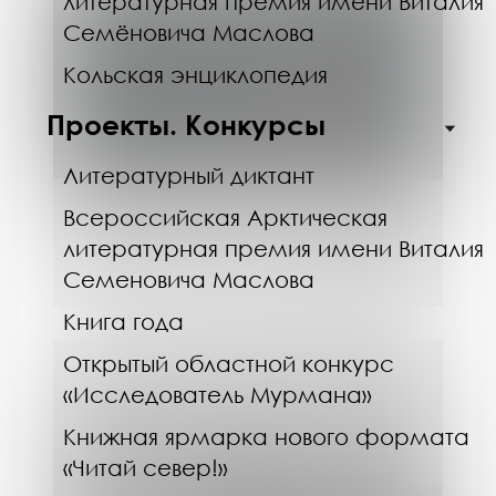
литературная премия имени Виталия
Семёновича Маслова
Кольская энциклопедия
Проекты. Конкурсы
Литературный диктант
Всероссийская Арктическая
07.08.26
литературная премия имени Виталия
Открытый вечер «Наука всегда
кстати. За объективом»
Семеновича Маслова
Книга года
Открытый областной конкурс
«Исследователь Мурмана»
Книжная ярмарка нового формата
«Читай север!»