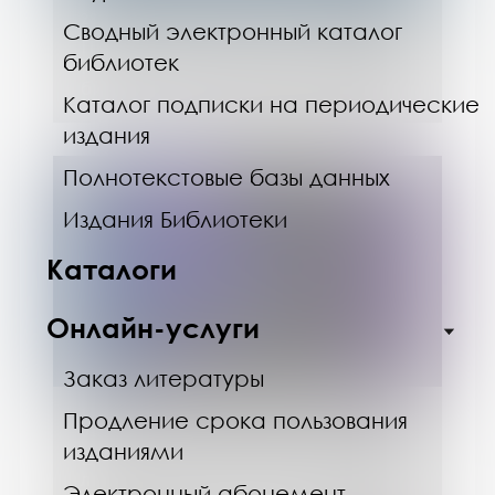
28.07.25
Сводный электронный каталог
Просим вас оценить работу
библиотек
Мурманской областной научной
библиотеки
Каталог подписки на периодические
издания
Полнотекстовые базы данных
Издания Библиотеки
Каталоги
Онлайн-услуги
Заказ литературы
Продление срока пользования
01.05.26
изданиями
Цифровой ID в Научке: ваш
льготный статус — в смартфоне
Электронный абонемент