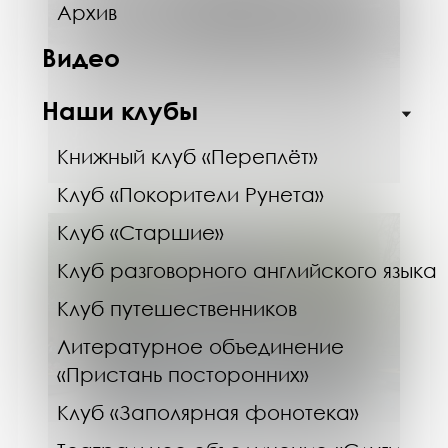
Архив
Видео
Наши клубы
08.08.26
Лекция «Командиры флотилии
Северного Ледовитого океана»
Книжный клуб «Переплёт»
Клуб «Покорители Рунета»
Клуб «Старшие»
Клуб разговорного английского языка
Клуб путешественников
Литературное объединение
«Пристань посторонних»
Клуб «Заполярная фонотека»