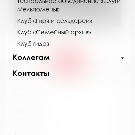
Театральное объединение «Слуги
08.08.26
Мельпомены»
Литературная прогулка «Мурманск.
Литературные истории»
Клуб «Гиря и сельдерей»
Клуб «Семейный архив»
Клуб гидов
Коллегам
АФИША
Контакты
Новости
Найти книгу