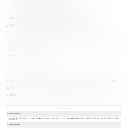
–
воспользуйтесь сервисом «Заказ документа»:
1. введите № читательского билета;
2. в разделе «Операция» выберите «Выдать в зал» (для
работы в читальных залах библиотеки) или «Выдать на
дом»;