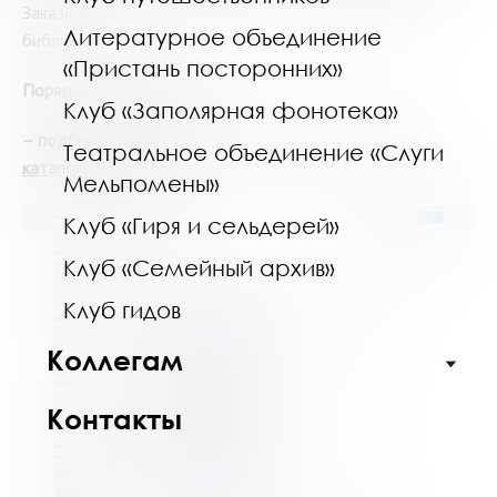
Заказы обрабатываются ежедневно, в часы работы
Литературное объединение
библиотеки.
«Пристань посторонних»
Порядок заказа изданий:
Клуб «Заполярная фонотека»
– подберите необходимое издание в
электронном
Театральное объединение «Слуги
каталоге
библиотеки;
Мельпомены»
Клуб «Гиря и сельдерей»
Клуб «Семейный архив»
Клуб гидов
Коллегам
Контакты