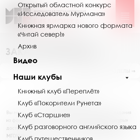
Открытый областной конкурс
«Исследователь Мурмана»
Книжная ярмарка нового формата
«Читай север!»
Архив
ЗАКАЗ ЛИТЕРАТУРЫ
Видео
ПОКАЗАТЬ ПОДРАЗДЕЛЫ ⇒
Наши клубы
Книжный клуб «Переплёт»
Уважаемый читатель!
Клуб «Покорители Рунета»
Вы можете самостоятельно заказать выбранные издания
Клуб «Старшие»
из фондов МГОУНБ. Онлайн-сервис
«Заказ литературы»
Клуб разговорного английского языка
доступен только для
зарегистрированных пользователей
МГОУНБ
.
Клуб путешественников