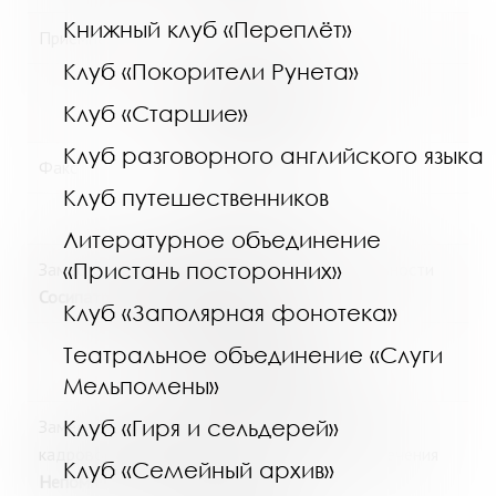
Книжный клуб «Переплёт»
Приемная
Клуб «Покорители Рунета»
+7(8152) 454805
Клуб «Старшие»
ruslib@mgounb.ru
Клуб разговорного английского языка
Факс
Клуб путешественников
+7(8152) 452065
Литературное объединение
«Пристань посторонних»
Заместитель директора по основной деятельности
Сосипатрова Юлия Валерьевна
Клуб «Заполярная фонотека»
+7(8152) 452007
Театральное объединение «Слуги
sosipatrova@mgounb.ru
Мельпомены»
Клуб «Гиря и сельдерей»
Заместитель директора – начальник отдела
кадрового, материально-технического обеспечения
Клуб «Семейный архив»
Непомнящих Евгений Игоревич