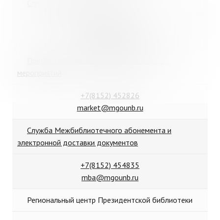
Справочная служба
+7(8152)
450858
online@mgounb.ru
Предоставление помещений для платных
мероприятий
+7(8152) 452826
market@mgounb.ru
Служба Межбиблиотечного абонемента и
электронной доставки документов
+7(8152) 454835
mba@mgounb.ru
Региональный центр Президентской библиотеки