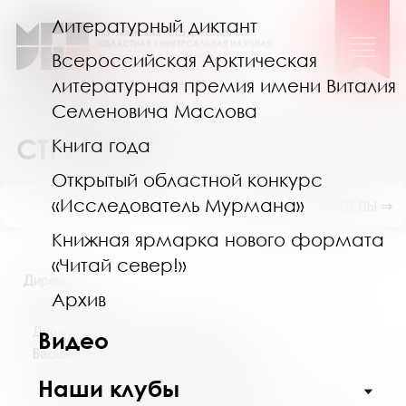
Литературный диктант
Всероссийская Арктическая
литературная премия имени Виталия
Семеновича Маслова
СТРУКТУРА
Книга года
Открытый областной конкурс
«Исследователь Мурмана»
ПОКАЗАТЬ ПОДРАЗДЕЛЫ ⇒
Книжная ярмарка нового формата
«Читай север!»
Дирекция
Архив
Директор
Видео
Баскакова Светлана Зосимовна
Наши клубы
+7(8152) 454805