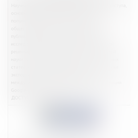
Научная электронная библиотека открытого доступа,
основными задачами которой является
популяризация науки и научной деятельности,
общественный контроль качества научных
публикаций, развитие междисциплинарных
исследований, современного института научной
рецензии и повышение цитируемости российской
науки. Библиотека содержит более 1 млн научных
статей, которые можно свободно читать, а также
экспортировать материалы в открытые
международные репозитории научной информации
Google Scholar, OCLC WorldCat, EBSCO и др.
ДОСТУП
:
из любой точки.
https://51.rosstat.gov.ru/