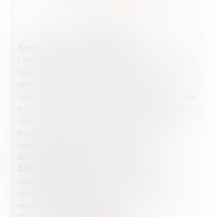
http://www.litres.ru/
Электронная библиотека
«Литрес
»
Самый большой библиотечный каталог современной
литературы в электронном формате. Здесь
представлено более 200 000 электронных и
аудиокниг, среди которых – актуальные бестселлеры
и классика, а также произведения на иностранных
языках. Важной особенностью сервиса является
возможность чтения книг непосредственно на
мобильных устройствах читателей.
ДОСТУП
из библиотеки:
Интернет-зал
.
ДОСТУП из дома
: для читателей МГОУНБ
предоставляется к ресурсу по логину/паролю,
которые можно получить в
Интернет-зале
или
через
Электронный абонемент.