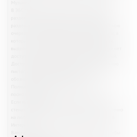
Музыки».
В ЭБС пользователям доступны три глобальных
раздела – книги, журналы и ВКР. В глобальных
разделах содержатся категории, в которых, в свою
очередь, расположены подкатегории. Категории, в
которых есть доступные для чтения документы,
выделены в меню синим цветом. Если в разделе нет
доступных для чтения документов, раздел серый.
Доступные книги и журналы в списке имеют синюю
пиктограмму. Недоступные книги и журналы
обозначены серой пиктограммой.
Полный список доступных коллекций можно
посмотреть
здесь
.
Если вы не можете пройти регистрацию в ЭБС в
стенах библиотеки, то можно сделать это удаленно
на любом электронном устройстве с доступом в
Интернет.
Вам не нужно присутствовать в библиотеке, чтобы