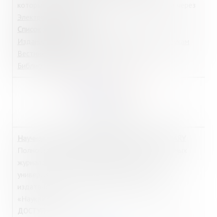
которые можно получить в Интернет-зале или через
Электронный абонемент.
Список журналов:
Издания по общественным и гуманитарным наукам
Вестник Московского университета
Библиотечное дело
http://elibrary.ru
Научная электронная библиотека (НЭБ) eLIBRARY
Полнотекстовая коллекция из российских научных
журналов от ведущих академических,
университетских, отраслевых и коммерческих
издателей, в том числе издания ИНИОН РАН,
«Наука» РАН.
из любой точки
.
ДОСТУП