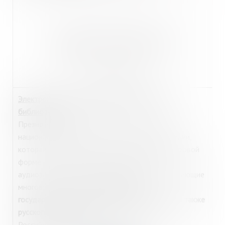
http://www.prlib.ru
Электронный читальный зал Президентской
библиотеки
Президентская библиотека – одна из трех
национальных библиотек Российской Федерации,
которая собирает и хранит в электронно-цифровой
форме печатные и архивные материалы,
аудиозаписи, видео- и иные материалы, отражающие
многовековую
историю российской
государственности, теории и практики права, а также
русского языка
как государственного языка
Российской Федерации.