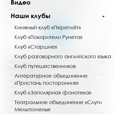
Видео
предоставляется к ресурсу по логину/паролю,
которые можно получить в
Интернет-зале
или
Наши клубы
через
Электронный абонемент
.
Книжный клуб «Переплёт»
Клуб «Покорители Рунета»
Клуб «Старшие»
https://biblioclub.ru/
Клуб разговорного английского языка
Электронно-библиотечная система «Университетская
Клуб путешественников
библиотека онлайн»
Электронно-библиотечная система специализируется
Литературное объединение
на учебных материалах для вузов. Основу
«Пристань посторонних»
«Университетской библиотеки онлайн» составляют
Клуб «Заполярная фонотека»
электронные книги по гуманитарным и естественно-
научным дисциплинам, экономике, управлению,
Театральное объединение «Слуги
здравоохранению, архитектуре и строительству,
Мельпомены»
информационным технологиям. Книги сгруппированы