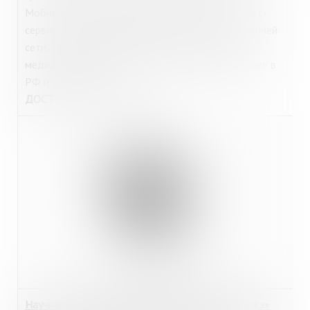
Мобильная версия. Машинный перевод. Интернет-
сервисы. Polpred для библиотеки, Wi-Fi и внутренней
сети.
Telecom.polpred.com
и
Eco.polpred.com
–
медиааналитика о цифровой и зеленой экономике в
РФ и за рубежом.
ДОСТУП
:
из любой точки.
https://cyberleninka.ru/
Научная электронная библиотека «КиберЛенинка»