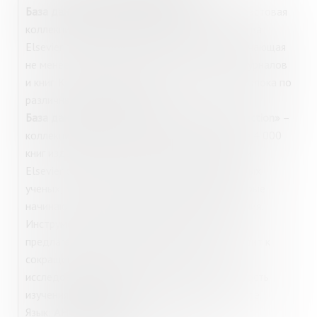
База данных «Freedom Collection»
– полнотекстовая
коллекция электронных журналов издательства
Elsevier по различным отраслям знаний, включающая
не менее 2500 наименований электронных журналов
и книг. Коллекция включает 23 тематических блока по
различным отраслям знаний.
База данных «Freedom Collection eBook collection»
–
коллекция электронных книг, содержит более 4 000
книг издательства Elsevier. Электронные книги
Elsevier обеспечивают поддержку как молодых
ученых, так и опытных исследователей, которые
начинают мультидисциплинарные исследования.
Инструменты ScienceDirect автоматически
предлагают связанные источники, что приводит к
сокращению времени поиска контента
исследователями и обеспечивает непрерывность
изучения материалов в оптимальном контексте.
Язык:
АНГЛИЙСКИЙ