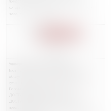
предоставляется к ресурсу по логину/паролю,
которые можно получить в Интернет-зале и или
через
Электронный абонемент
.
https://eivis.ru/
Универсальные базы данных «ИВИС»
Базы: Библиотечное дело и информационное
обслуживание, Издания по общественным и
гуманитарным наукам, Статистические издания
России и стран СНГ, Вестники МГУ.
ДОСТУП
из библиотеки:
Интернет-зал
.
ДОСТУП из дома
для читателей МГОУНБ
предоставляется к ресурсу по логину/паролю,