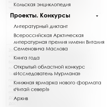
которые можно получить в Интернет-зале или
Кольская энциклопедия
через
Электронный абонемент
.
Проекты. Конкурсы
Литературный диктант
Всероссийская Арктическая
https://urait.ru/
литературная премия имени Виталия
Семеновича Маслова
Электронная библиотека издательства «Юрайт»
«Легендарные книги» издательства «Юрайт» –
Книга года
большой каталог классической и современной
Открытый областной конкурс
литературы, как отечественной, так и зарубежной.
«Исследователь Мурмана»
Также имеется значительное количество книг по
гуманитарным наукам, лингвистике,
Книжная ярмарка нового формата
литературоведению, техническим и медицинским
«Читай север!»
специальностям.
Архив
ДОСТУП
из библиотеки:
Интернет-зал
.
ДОСТУП из дома
: для читателей МГОУНБ