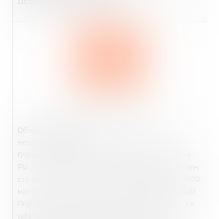
ПРАВИЛА ВЫДАЧИ ИЗДАНИЙ
https://www.polpred.com/
Обзор СМИ
Polpred
Новости информагентств. Рубрикатор ЭБС: 110
Отраслей и Подотраслей / 8 Федеральных округов
РФ / 250 Стран и Регионов / 600 Источников / 4 млн.
статей за 25 лет / Полный текст на русском / 210000
материалов в Главном, в т.ч. 90000 интервью 30000
Персон / Важное / Упоминания / Избранное / Поиск
sphinxsearch. Личный кабинет. Доступ из дома.