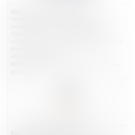
Электронные издания Мурманскстата
Официальные статистические издания, другие
информационные и аналитические публикации
Территориального органа Федеральной службы
государственной статистики по Мурманской области
(Мурманскстата) в электронном виде.
АРХИВ с 2009 по 2019 гг.
из библиотеки:
Интернет-зал
,
зал «Русская
ДОСТУП
Арктика»
.
https://www.sciencedirect.com/
Базы данных издательства Elsevier