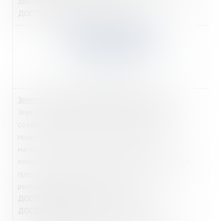
диссертации, поступающие в РГБ.
ДОСТУП из библиотеки:
Интернет-зал
.
https://znanium.ru/
Электронная библиотечная система Znanium
Электронная библиотечная система «Znanium»
содержит литературу по таким направлениям
подготовки, как экономика, информатика,
математика, право, менеджмент, история,
политология и др. Помимо коллекций по подписке
предоставляется доступ к классическим текстам
российских и зарубежных авторов.
ДОСТУП из библиотеки:
Интернет-зал
.
ДОСТУП из дома:
для читателей МГОУНБ