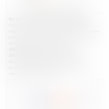
http://globalf5.com/user/welcome
Интернет-магазин цифровых изданий Global F5
Сервис предоставляет читателям возможность
обратиться к интересующим их книгам в любое время
в любом месте. Особое внимание уделено учебной
литературе по всем отраслям знаний.
ДОСТУП из библиотеки:
Интернет-зал
.
ДОСТУП из дома:
для читателей МГОУНБ
предоставляется к ресурсу по логину/паролю,
которые можно получить в
Интернет-зале
или
через
Электронный абонемент.