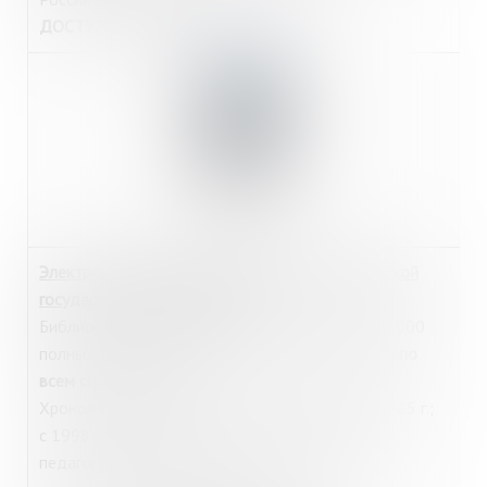
ДОСТУП из библиотеки:
Интернет-зал
.
http://diss.rsl.ru/
Электронная библиотека диссертаций Российской
государственной библиотеки
Библиотека диссертаций содержит более 900 000
полных текстов диссертаций и авторефератов
по
всем специальностям
.
Хронологический охват: все диссертации за 1985 г.;
с 1998 г. диссертации по экономике, праву,
педагогике, психологии; с 2004 г. – все новые