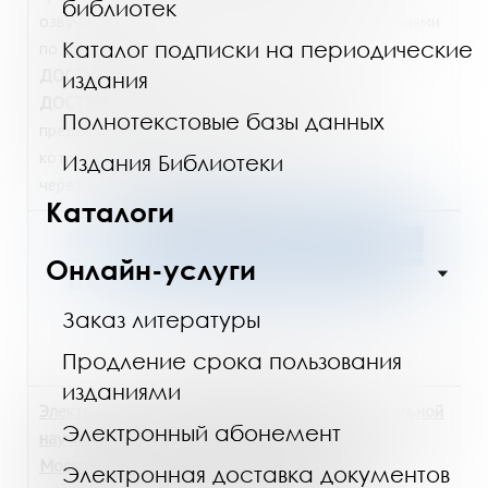
библиотек
озвучивания текстов для читателей с ограничениями
Каталог подписки на периодические
по зрению.
ДОСТУП
из библиотеки:
Интернет-зал
.
издания
ДОСТУП из дома
: для читателей МГОУНБ
Полнотекстовые базы данных
предоставляется к ресурсу по логину/паролю,
которые можно получить в
Интернет-зале
или
Издания Библиотеки
через
Электронный абонемент
.
Каталоги
Онлайн-услуги
Заказ литературы
Продление срока пользования
https://emll.ru/newlib/
изданиями
Электронный библиотечный абонемент Центральной
Электронный абонемент
научной медицинской библиотеки Первого
Московского государственного медицинского
Электронная доставка документов