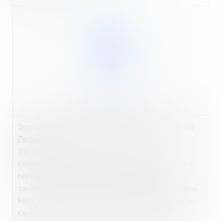
http://e.lanbook.com/
Электронно-библиотечная система
«И
здательство
Лань»
Это крупнейший политематический ресурс,
включающий в себя электронные версии научных и
периодических изданий (более 500 названий), а
также электронные учебники ведущих вузов страны.
База данных содержит контент таких издательств,
как «Лань», «Флинта», «Дашков и К», «Планета