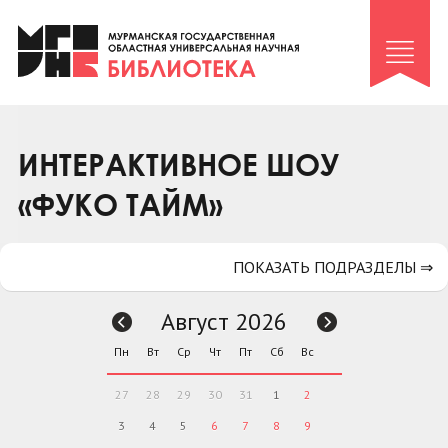
Клуб «Гиря и сельдерей»
Клуб «Семейный архив»
Клуб гидов
Коллегам
ИНТЕРАКТИВНОЕ ШОУ
Контакты
«ФУКО ТАЙМ»
ПОКАЗАТЬ ПОДРАЗДЕЛЫ ⇒
Август 2026
Пн
Вт
Ср
Чт
Пт
Сб
Вс
27
28
29
30
31
1
2
3
4
5
6
7
8
9