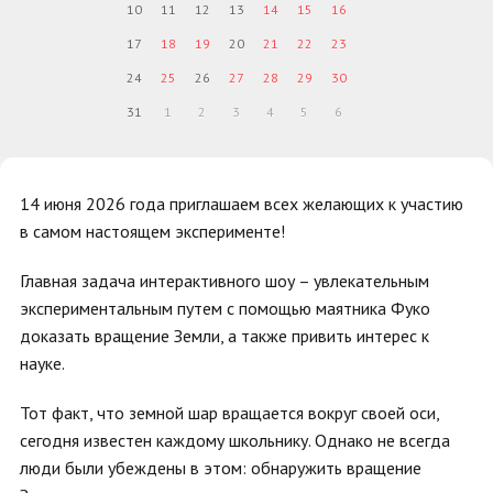
10
11
12
13
14
15
16
17
18
19
20
21
22
23
24
25
26
27
28
29
30
31
1
2
3
4
5
6
14 июня 2026 года приглашаем всех желающих к участию
в самом настоящем эксперименте!
Главная задача интерактивного шоу – увлекательным
экспериментальным путем с помощью маятника Фуко
доказать вращение Земли, а также привить интерес к
науке.
Тот факт, что земной шар вращается вокруг своей оси,
сегодня известен каждому школьнику. Однако не всегда
люди были убеждены в этом: обнаружить вращение