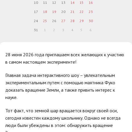
10
11
12
13
14
15
16
17
18
19
20
21
22
23
24
25
26
27
28
29
30
31
1
2
3
4
5
6
28 июня 2026 года приглашаем всех желающих к участию
в самом настоящем эксперименте!
Главная задача интерактивного шоу – увлекательным
экспериментальным путем с помощью маятника Фуко
доказать вращение Земли, а также привить интерес к
науке.
Тот факт, что земной шар вращается вокруг своей оси,
сегодня известен каждому школьнику. Однако не всегда
люди были убеждены в этом: обнаружить вращение