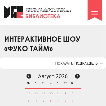
Клуб «Гиря и сельдерей»
Клуб «Семейный архив»
Клуб гидов
Коллегам
ИНТЕРАКТИВНОЕ ШОУ
Контакты
«ФУКО ТАЙМ»
ПОКАЗАТЬ ПОДРАЗДЕЛЫ ⇒
Август 2026
Пн
Вт
Ср
Чт
Пт
Сб
Вс
27
28
29
30
31
1
2
3
4
5
6
7
8
9