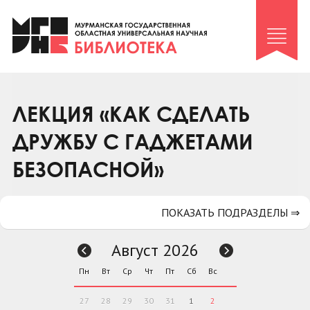
Клуб «Гиря и сельдерей»
Клуб «Семейный архив»
Клуб гидов
Коллегам
ЛЕКЦИЯ «КАК СДЕЛАТЬ
Контакты
ДРУЖБУ С ГАДЖЕТАМИ
БЕЗОПАСНОЙ»
ПОКАЗАТЬ ПОДРАЗДЕЛЫ ⇒
Август 2026
Пн
Вт
Ср
Чт
Пт
Сб
Вс
27
28
29
30
31
1
2