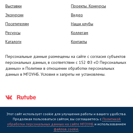
Выставки
Проекты. Конкурсы
Экскурсии
Видео
Посетителям
Наши клубы
Ресурсы
Коллегам
Каталоги
Контакты
Персональные данные размещены на сайте с согласия субъектов
персональных данных, в соответствии с 152 ФЗ «О Персональных
данных» и Политики в отношении обработки персональных
данных в МГОУНБ. Условия и запреты не установлены.
Этот сайт использует cookie для улучшения работы и вашего удобства.
Продолжая пользоваться сайтом, вы соглашаетесь с
Политикой
обработки персональных данных на сайте МГОУНБ
и использованием
Государственное областное бюджетное учреждение культуры
файлов cookie
.