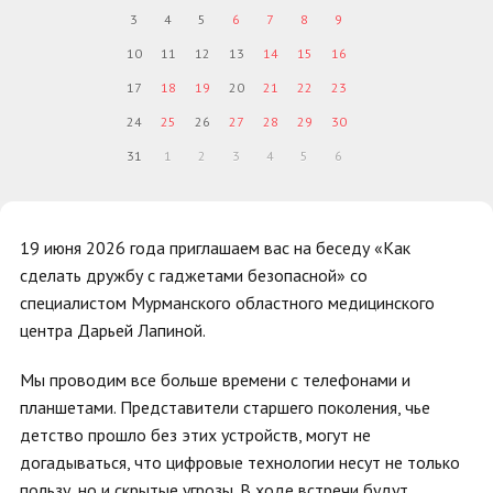
3
4
5
6
7
8
9
10
11
12
13
14
15
16
17
18
19
20
21
22
23
24
25
26
27
28
29
30
31
1
2
3
4
5
6
19 июня 2026 года приглашаем вас на беседу «Как
сделать дружбу с гаджетами безопасной» со
специалистом Мурманского областного медицинского
центра Дарьей Лапиной.
Мы проводим все больше времени с телефонами и
планшетами. Представители старшего поколения, чье
детство прошло без этих устройств, могут не
догадываться, что цифровые технологии несут не только
пользу, но и скрытые угрозы. В ходе встречи будут