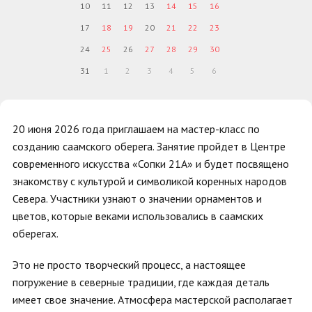
10
11
12
13
14
15
16
17
18
19
20
21
22
23
24
25
26
27
28
29
30
31
1
2
3
4
5
6
20 июня 2026 года приглашаем на мастер-класс по
созданию саамского оберега. Занятие пройдет в Центре
современного искусства «Сопки 21А» и будет посвящено
знакомству с культурой и символикой коренных народов
Севера. Участники узнают о значении орнаментов и
цветов, которые веками использовались в саамских
оберегах.
Это не просто творческий процесс, а настоящее
погружение в северные традиции, где каждая деталь
имеет свое значение. Атмосфера мастерской располагает