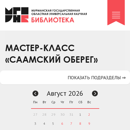
Клуб «Гиря и сельдерей»
Клуб «Семейный архив»
Клуб гидов
Коллегам
МАСТЕР-КЛАСС
Контакты
«СААМСКИЙ ОБЕРЕГ»
ПОКАЗАТЬ ПОДРАЗДЕЛЫ ⇒
Август 2026
Пн
Вт
Ср
Чт
Пт
Сб
Вс
27
28
29
30
31
1
2
3
4
5
6
7
8
9