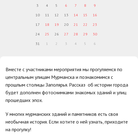
3
4
5
6
7
8
9
10
11
12
13
14
15
16
17
18
19
20
21
22
23
24
25
26
27
28
29
30
31
1
2
3
4
5
6
Вместе с участниками мероприятия мы прогуляемся по
центральным улицам Мурманска и познакомимся с
прошлым столицы Заполярья. Рассказ об истории города
будет дополнен фотоснимками знакомых зданий и улиц
прошедших эпох.
У многих мурманских зданий и памятников есть своя
необычная история. Если хотите о ней узнать, приходите
на прогулку!